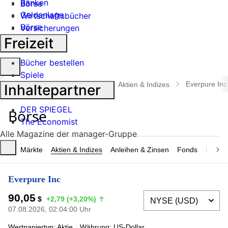
Banken
Börse
Geldanlage
Wirtschaftsbücher
Börse
Versicherungen
Industrie
Freizeit
Bücher bestellen
Suche
Spiele
öffnen
Everpure Inc
manager magazin
Börse
Aktien & Indizes
Inhaltepartner
DER SPIEGEL
The Economist
Alle Magazine der manager-Gruppe
Märkte
Aktien & Indizes
Anleihen & Zinsen
Fonds
Rohsto
Everpure Inc
90,05
$
+2,79 (+3,20%)
07.08.2026, 02:04:00 Uhr
Wertpapiertyp: Aktie
Währung: US-Dollar