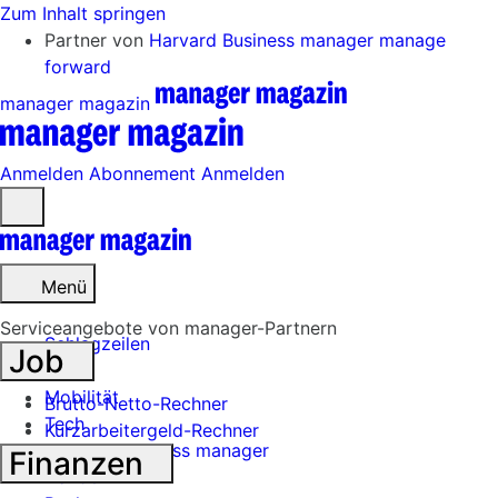
Zum Inhalt springen
Partner von
Harvard Business manager
manage
forward
manager magazin
Anmelden
Abonnement
Anmelden
Menü
öffnen
Menü
Serviceangebote von manager-Partnern
Schlagzeilen
Job
Mobilität
Brutto-Netto-Rechner
Tech
Kurzarbeitergeld-Rechner
Harvard Business manager
Finanzen
Handel