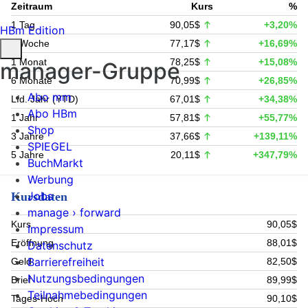
Zeitraum
Kurs
%
1 Tag
90,05$
+3,20%
HBm Edition
1 Woche
77,17$
+16,69%
1 Monat
78,25$
+15,08%
manager-Gruppe
6 Monate
70,99$
+26,85%
Abo mm
Lfd. Jahr (YTD)
67,01$
+34,38%
Abo HBm
1 Jahr
57,81$
+55,77%
Shop
3 Jahre
37,66$
+139,11%
SPIEGEL
5 Jahre
20,11$
+347,79%
BuchMarkt
Werbung
Jobs
Kursdaten
manage › forward
Kurs
90,05$
Impressum
Eröffnung
88,01$
Datenschutz
Barrierefreiheit
Geld
82,50$
Nutzungsbedingungen
Brief
89,99$
Teilnahmebedingungen
Tages-Hoch
90,10$