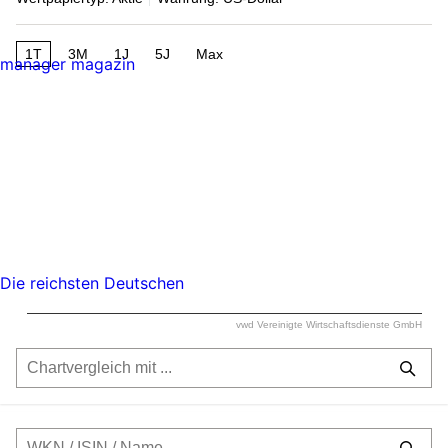
1T
3M
1J
5J
Max
manager magazin
Die reichsten Deutschen
vwd Vereinigte Wirtschaftsdienste GmbH