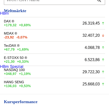
Weltmärkte
HBm
DAX ®
26.319,45
+179,32
+0,69%
MDAX ®
32.407,20
-23,92
-0,07%
TecDAX ®
4.068,78
+67,79
+1,69%
E-STOXX 50 ®
6.523,86
+21,30
+0,33%
HBm Spezial
NASDAQ 100
29.722,30
+348,97
+1,19%
HANG SENG
25.668,03
+136,03
+0,53%
Kursperformance