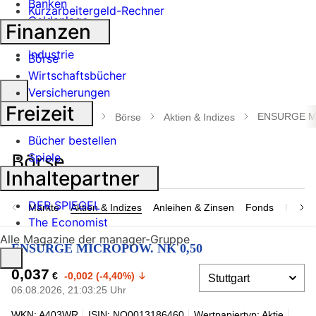
Banken
Kurzarbeitergeld-Rechner
Geldanlage
Finanzen
Börse
Industrie
Börse
Wirtschaftsbücher
Suche
Versicherungen
öffnen
Freizeit
ENSURGE M
manager magazin
Börse
Aktien & Indizes
Bücher bestellen
Spiele
Inhaltepartner
DER SPIEGEL
Märkte
Aktien & Indizes
Anleihen & Zinsen
Fonds
Rohsto
The Economist
Alle Magazine der manager-Gruppe
ENSURGE MICROPOW. NK 0,50
0,037
€
-0,002 (-4,40%)
06.08.2026, 21:03:25 Uhr
WKN: A403WR
ISIN: NO0013186460
Wertpapiertyp: Aktie