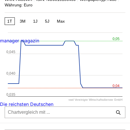
Währung: Euro
1T
3M
1J
5J
Max
0,05
manager magazin
0,045
0,040
0,04
0,035
vwd Vereinigte Wirtschaftsdienste GmbH
Die reichsten Deutschen