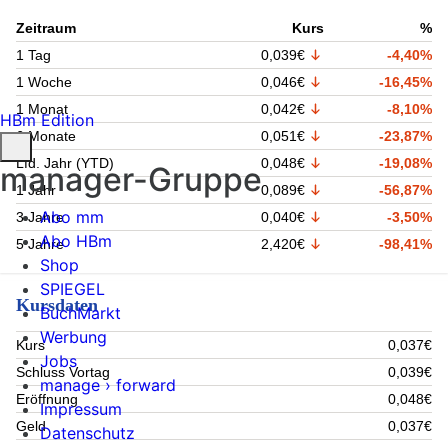
Zeitraum
Kurs
%
1 Tag
0,039€
-4,40%
1 Woche
0,046€
-16,45%
1 Monat
0,042€
-8,10%
HBm Edition
6 Monate
0,051€
-23,87%
Lfd. Jahr (YTD)
0,048€
-19,08%
manager-Gruppe
1 Jahr
0,089€
-56,87%
Abo mm
3 Jahre
0,040€
-3,50%
Abo HBm
5 Jahre
2,420€
-98,41%
Shop
SPIEGEL
Kursdaten
BuchMarkt
Werbung
Kurs
0,037€
Jobs
Schluss Vortag
0,039€
manage › forward
Eröffnung
0,048€
Impressum
Geld
0,037€
Datenschutz