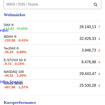
Weltmärkte
DAX ®
26.140,13
+13,83
+0,05%
HBm
MDAX ®
32.426,33
-133,58
-0,41%
TecDAX ®
3.946,73
-35,25
-0,89%
E-STOXX 50 ®
6.476,98
-9,72
-0,15%
NASDAQ 100
29.443,47
-44,32
-1,50%
HBm Spezial
HANG SENG
25.530,28
-407,98
-1,57%
Kursperformance