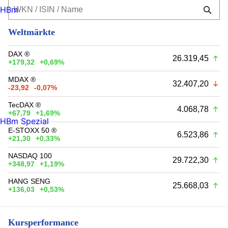
HBm
Weltmärkte
DAX ®
26.319,45
+179,32
+0,69%
MDAX ®
32.407,20
-23,92
-0,07%
TecDAX ®
4.068,78
+67,79
+1,69%
HBm Spezial
E-STOXX 50 ®
6.523,86
+21,30
+0,33%
NASDAQ 100
29.722,30
+348,97
+1,19%
HANG SENG
25.668,03
+136,03
+0,53%
Kursperformance