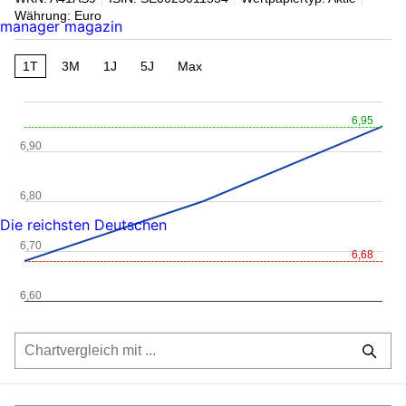
Währung: Euro
manager magazin
1T
3M
1J
5J
Max
6,95
6,90
6,80
Die reichsten Deutschen
6,70
6,68
6,60