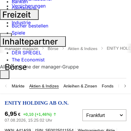
Banken
Versicherungen
Geldanlage
Freizeit
Börse
Industrie
Bücher bestellen
Spiele
Suche
Inhaltepartner
öffnen
ENITY HOLD
manager magazin
Börse
Aktien & Indizes
DER SPIEGEL
The Economist
Alle Magazine der manager-Gruppe
Märkte
Aktien & Indizes
Anleihen & Zinsen
Fonds
Rohsto
ENITY HOLDING AB O.N.
6,95
€
+0,10 (+1,46%)
07.08.2026, 15:25:02 Uhr
WKN: A41AS9
ISIN: SE0025011554
Wertpapiertyp: Aktie