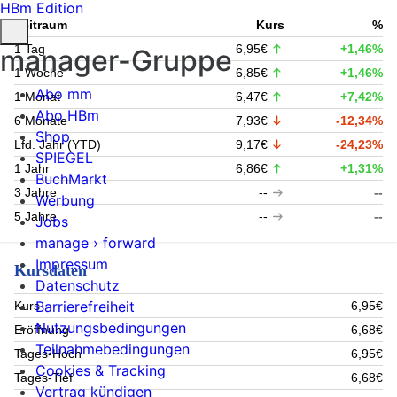
HBm Edition
Zeitraum
Kurs
%
1 Tag
6,95€
+1,46%
manager-Gruppe
1 Woche
6,85€
+1,46%
Abo mm
1 Monat
6,47€
+7,42%
Abo HBm
6 Monate
7,93€
-12,34%
Shop
Lfd. Jahr (YTD)
9,17€
-24,23%
SPIEGEL
1 Jahr
6,86€
+1,31%
BuchMarkt
3 Jahre
--
--
Werbung
5 Jahre
--
--
Jobs
manage › forward
Impressum
Kursdaten
Datenschutz
Barrierefreiheit
Kurs
6,95€
Nutzungsbedingungen
Eröffnung
6,68€
Teilnahmebedingungen
Tages-Hoch
6,95€
Cookies & Tracking
Tages-Tief
6,68€
Vertrag kündigen