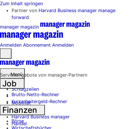
Zum Inhalt springen
Partner von
Harvard Business manager
manage
forward
manager magazin
Anmelden
Abonnement
Anmelden
Menü
öffnen
Menü
Serviceangebote von manager-Partnern
Job
Schlagzeilen
Brutto-Netto-Rechner
Kurzarbeitergeld-Rechner
Mobilität
Finanzen
Tech
Harvard Business manager
Börse
Handel
Wirtschaftsbücher