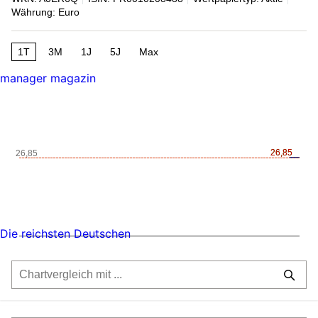
Währung: Euro
1T
3M
1J
5J
Max
manager magazin
26,85
26,85
26,85
Die reichsten Deutschen