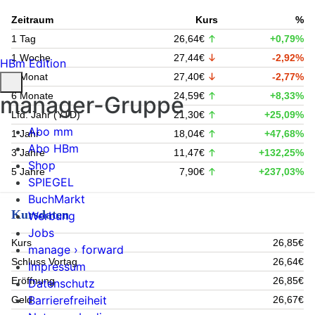
Zeitraum
Kurs
%
1 Tag
26,64€
+0,79%
1 Woche
27,44€
-2,92%
HBm Edition
1 Monat
27,40€
-2,77%
6 Monate
24,59€
+8,33%
manager-Gruppe
Lfd. Jahr (YTD)
21,30€
+25,09%
Abo mm
1 Jahr
18,04€
+47,68%
Abo HBm
3 Jahre
11,47€
+132,25%
Shop
5 Jahre
7,90€
+237,03%
SPIEGEL
BuchMarkt
Kursdaten
Werbung
Jobs
Kurs
26,85€
manage › forward
Schluss Vortag
26,64€
Impressum
Eröffnung
26,85€
Datenschutz
Barrierefreiheit
Geld
26,67€