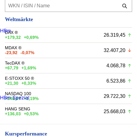
Weltmärkte
HBm
DAX ®
26.319,45
+179,32
+0,69%
MDAX ®
32.407,20
-23,92
-0,07%
TecDAX ®
4.068,78
+67,79
+1,69%
E-STOXX 50 ®
6.523,86
+21,30
+0,33%
NASDAQ 100
29.722,30
HBm Spezial
+348,97
+1,19%
HANG SENG
25.668,03
+136,03
+0,53%
Kursperformance