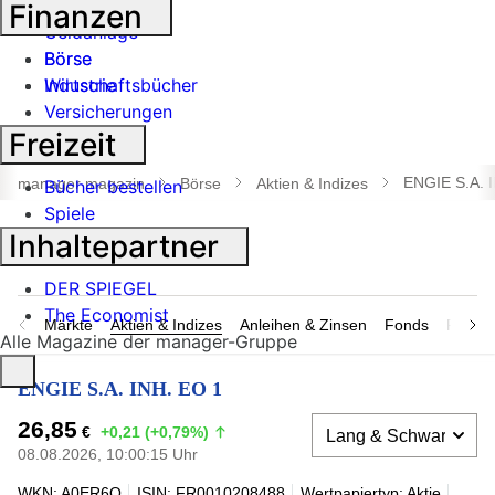
Banken
Finanzen
Geldanlage
Börse
Börse
Industrie
Wirtschaftsbücher
Versicherungen
Freizeit
Suche
öffnen
ENGIE S.A. 
manager magazin
Börse
Aktien & Indizes
Bücher bestellen
Spiele
Inhaltepartner
DER SPIEGEL
The Economist
Märkte
Aktien & Indizes
Anleihen & Zinsen
Fonds
Rohsto
Alle Magazine der manager-Gruppe
ENGIE S.A. INH. EO 1
26,85
€
+0,21 (+0,79%)
08.08.2026, 10:00:15 Uhr
WKN: A0ER6Q
ISIN: FR0010208488
Wertpapiertyp: Aktie