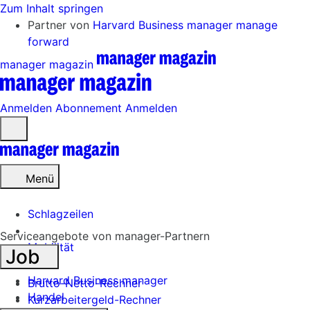
Zum Inhalt springen
Partner von
Harvard Business manager
manage
forward
manager magazin
Anmelden
Abonnement
Anmelden
Menü
öffnen
Menü
Schlagzeilen
Serviceangebote von manager-Partnern
Mobilität
Job
Tech
Harvard Business manager
Brutto-Netto-Rechner
Handel
Kurzarbeitergeld-Rechner