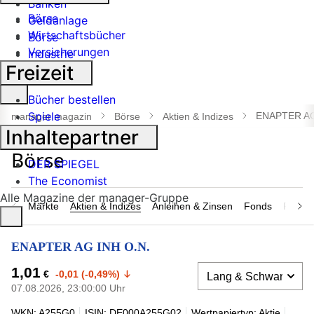
Banken
Börse
Geldanlage
Wirtschaftsbücher
Börse
Versicherungen
Industrie
Freizeit
Suche
Bücher bestellen
öffnen
Spiele
ENAPTER AG
manager magazin
Börse
Aktien & Indizes
Inhaltepartner
DER SPIEGEL
The Economist
Alle Magazine der manager-Gruppe
Märkte
Aktien & Indizes
Anleihen & Zinsen
Fonds
Rohsto
ENAPTER AG INH O.N.
1,01
€
-0,01 (-0,49%)
07.08.2026, 23:00:00 Uhr
WKN: A255G0
ISIN: DE000A255G02
Wertpapiertyp: Aktie