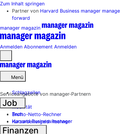
Zum Inhalt springen
Partner von
Harvard Business manager
manage
forward
manager magazin
Anmelden
Abonnement
Anmelden
Menü
öffnen
Menü
Schlagzeilen
Serviceangebote von manager-Partnern
Job
Mobilität
Tech
Brutto-Netto-Rechner
Harvard Business manager
Kurzarbeitergeld-Rechner
Finanzen
Handel