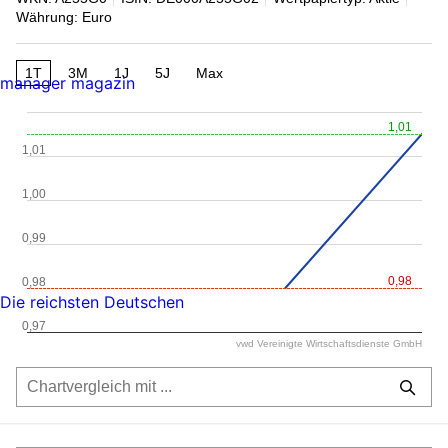
Währung: Euro
1T
3M
1J
5J
Max
manager magazin
1,01
1,01
1,00
0,99
0,98
0,98
Die reichsten Deutschen
0,97
vwd Vereinigte Wirtschaftsdienste GmbH