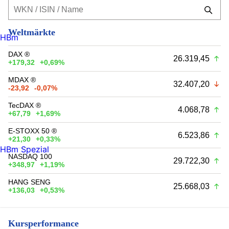
Weltmärkte
HBm
DAX ®
26.319,45
+179,32
+0,69%
MDAX ®
32.407,20
-23,92
-0,07%
TecDAX ®
4.068,78
+67,79
+1,69%
E-STOXX 50 ®
6.523,86
+21,30
+0,33%
HBm Spezial
NASDAQ 100
29.722,30
+348,97
+1,19%
HANG SENG
25.668,03
+136,03
+0,53%
Kursperformance