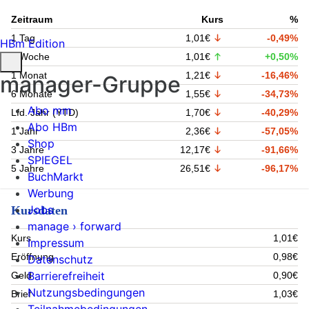
Zeitraum
Kurs
%
1 Tag
1,01€
-0,49%
HBm Edition
1 Woche
1,01€
+0,50%
1 Monat
1,21€
-16,46%
manager-Gruppe
6 Monate
1,55€
-34,73%
Abo mm
Lfd. Jahr (YTD)
1,70€
-40,29%
Abo HBm
1 Jahr
2,36€
-57,05%
Shop
3 Jahre
12,17€
-91,66%
SPIEGEL
5 Jahre
26,51€
-96,17%
BuchMarkt
Werbung
Jobs
Kursdaten
manage › forward
Kurs
1,01€
Impressum
Eröffnung
0,98€
Datenschutz
Barrierefreiheit
Geld
0,90€
Nutzungsbedingungen
Brief
1,03€