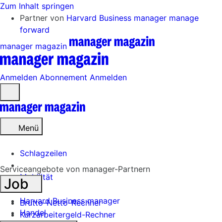
Zum Inhalt springen
Partner von
Harvard Business manager
manage
forward
manager magazin
Anmelden
Abonnement
Anmelden
Menü
öffnen
Menü
Schlagzeilen
Serviceangebote von manager-Partnern
Mobilität
Job
Tech
Harvard Business manager
Brutto-Netto-Rechner
Handel
Kurzarbeitergeld-Rechner