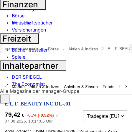
Banken
Finanzen
Geldanlage
Börse
Börse
Industrie
Wirtschaftsbücher
Versicherungen
Freizeit
Suche
öffnen
E.L.F. BEAU
manager magazin
Börse
Aktien & Indizes
Bücher bestellen
Spiele
Inhaltepartner
DER SPIEGEL
The Economist
Märkte
Aktien & Indizes
Anleihen & Zinsen
Fonds
Rohsto
Alle Magazine der manager-Gruppe
E.L.F. BEAUTY INC DL-,01
79,42
€
-0,74 (-0,92%)
07.08.2026, 10:14:06 Uhr
WKN: A2ARZ4
ISIN: US26856L1035
Wertpapiertyp: Aktie