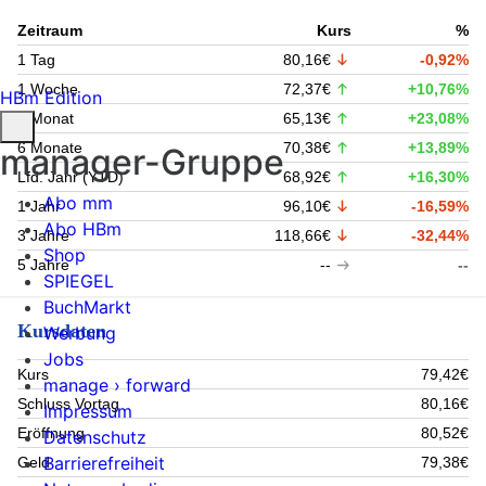
Zeitraum
Kurs
%
1 Tag
80,16€
-0,92%
1 Woche
72,37€
+10,76%
HBm Edition
1 Monat
65,13€
+23,08%
6 Monate
70,38€
+13,89%
manager-Gruppe
Lfd. Jahr (YTD)
68,92€
+16,30%
Abo mm
1 Jahr
96,10€
-16,59%
Abo HBm
3 Jahre
118,66€
-32,44%
Shop
5 Jahre
--
--
SPIEGEL
BuchMarkt
Kursdaten
Werbung
Jobs
Kurs
79,42€
manage › forward
Schluss Vortag
80,16€
Impressum
Eröffnung
80,52€
Datenschutz
Barrierefreiheit
Geld
79,38€