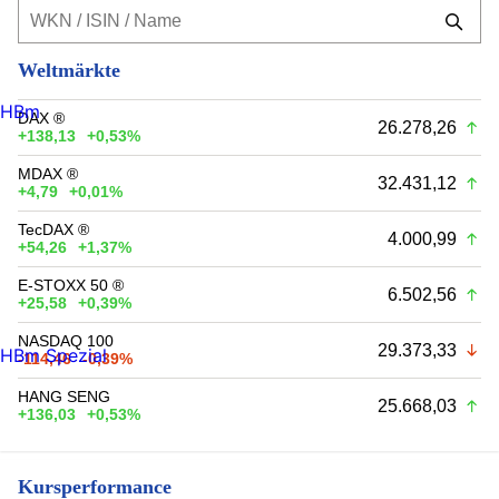
Weltmärkte
HBm
DAX ®
26.278,26
+138,13
+0,53%
MDAX ®
32.431,12
+4,79
+0,01%
TecDAX ®
4.000,99
+54,26
+1,37%
E-STOXX 50 ®
6.502,56
+25,58
+0,39%
NASDAQ 100
29.373,33
HBm Spezial
-114,46
-0,39%
HANG SENG
25.668,03
+136,03
+0,53%
Kursperformance