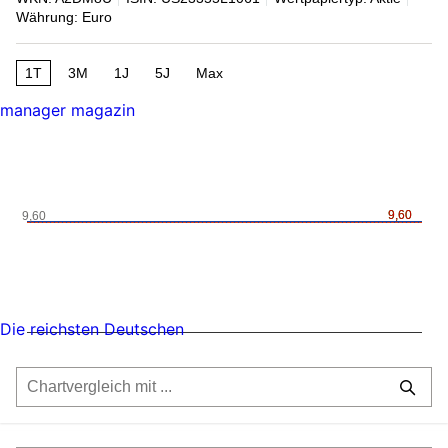
Währung: Euro
1T
3M
1J
5J
Max
manager magazin
9,60
9,60
9,60
Die reichsten Deutschen