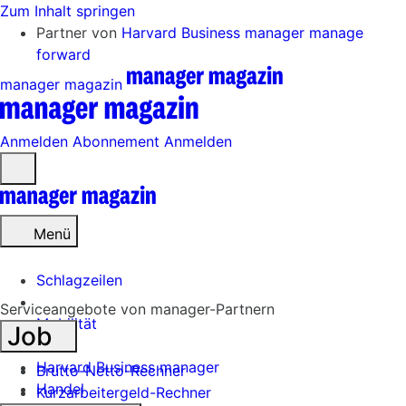
Zum Inhalt springen
Partner von
Harvard Business manager
manage
forward
manager magazin
Anmelden
Abonnement
Anmelden
Menü
öffnen
Menü
Schlagzeilen
Serviceangebote von manager-Partnern
Mobilität
Job
Tech
Harvard Business manager
Brutto-Netto-Rechner
Handel
Kurzarbeitergeld-Rechner