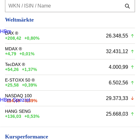
Weltmärkte
HBm
DAX ®
26.348,55
+208,42
+0,80%
MDAX ®
32.431,12
+4,79
+0,01%
TecDAX ®
4.000,99
+54,26
+1,37%
E-STOXX 50 ®
6.502,56
+25,58
+0,39%
NASDAQ 100
29.373,33
HBm Spezial
-114,46
-0,39%
HANG SENG
25.668,03
+136,03
+0,53%
Kursperformance