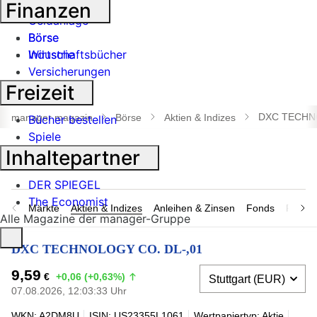
Banken
Finanzen
Geldanlage
Börse
Börse
Industrie
Wirtschaftsbücher
Versicherungen
Freizeit
Suche
öffnen
DXC TECHNO
manager magazin
Börse
Aktien & Indizes
Bücher bestellen
Spiele
Inhaltepartner
DER SPIEGEL
The Economist
Märkte
Aktien & Indizes
Anleihen & Zinsen
Fonds
Rohsto
Alle Magazine der manager-Gruppe
DXC TECHNOLOGY CO. DL-,01
9,59
€
+0,06 (+0,63%)
07.08.2026, 12:03:33 Uhr
WKN: A2DM8U
ISIN: US23355L1061
Wertpapiertyp: Aktie