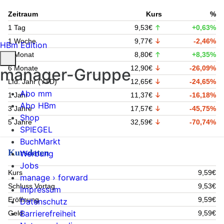
Zeitraum
Kurs
%
1 Tag
9,53€
+0,63%
1 Woche
9,77€
-2,46%
HBm Edition
1 Monat
8,80€
+8,35%
6 Monate
12,90€
-26,09%
manager-Gruppe
Lfd. Jahr (YTD)
12,65€
-24,65%
Abo mm
1 Jahr
11,37€
-16,18%
Abo HBm
3 Jahre
17,57€
-45,75%
Shop
5 Jahre
32,59€
-70,74%
SPIEGEL
BuchMarkt
Kursdaten
Werbung
Jobs
Kurs
9,59€
manage › forward
Schluss Vortag
9,53€
Impressum
Eröffnung
9,59€
Datenschutz
Barrierefreiheit
Geld
9,59€