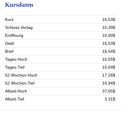
Kursdaten
Kurs
16,53$
Schluss Vortag
15,39$
Eröffnung
16,00$
Geld
16,53$
Brief
16,54$
Tages-Hoch
16,55$
Tages-Tief
15,69$
52 Wochen-Hoch
17,26$
52 Wochen-Tief
10,94$
Allzeit-Hoch
37,65$
Allzeit-Tief
3,31$