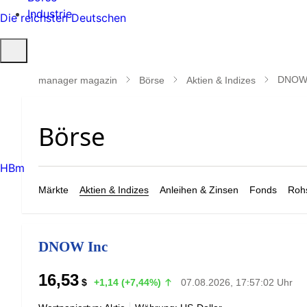
Industrie
Die reichsten Deutschen
Suche
öffnen
DNOW 
manager magazin
Börse
Aktien & Indizes
HBm
Märkte
Aktien & Indizes
Anleihen & Zinsen
Fonds
Rohs
DNOW Inc
16,53
$
+1,14 (+7,44%)
07.08.2026, 17:57:02 Uhr