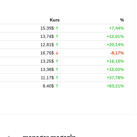
Kurs
%
15,39$
+7,44%
13,74$
+12,01%
12,81$
+20,14%
16,76$
-8,17%
13,25$
+16,15%
13,38$
+15,02%
11,17$
+37,78%
8,40$
+83,21%