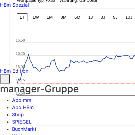
Wertpapiertyp: Aktie
Währung: US-Dollar
HBm Spezial
1T
1W
1M
3M
6M
1J
3J
5J
10J
16,50
16,25
16,00
HBm Edition
15,75
manager-Gruppe
15,50
Abo mm
Abo HBm
Shop
SPIEGEL
BuchMarkt