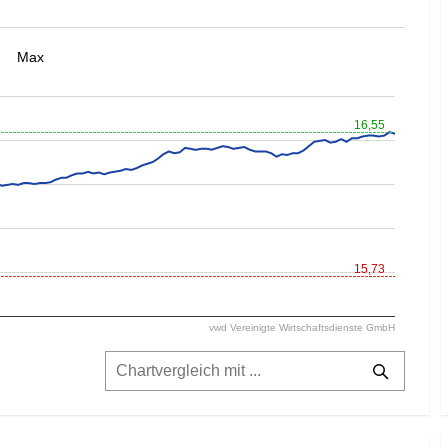
Max
16,55
15,73
vwd Vereinigte Wirtschaftsdienste GmbH