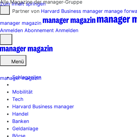
Alle Magazine der manager-Gruppe
Zum Inhalt springen
Partner von
Harvard Business manager
manage forw
manager magazin
Anmelden
Abonnement
Anmelden
Menü
öffnen
Menü
Schlagzeilen
manager magazin
Mobilität
Tech
Harvard Business manager
Handel
Banken
Geldanlage
Börse