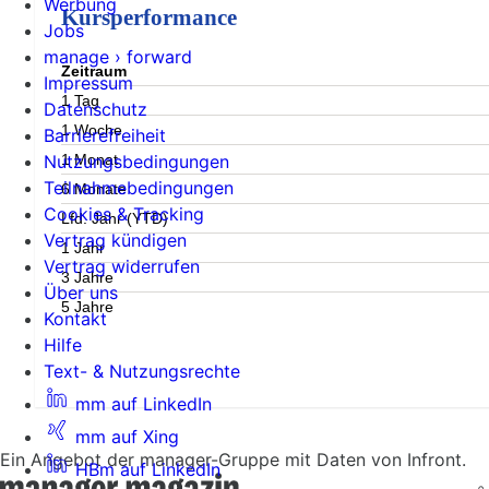
Werbung
Kursperformance
Jobs
manage › forward
Zeitraum
Impressum
1 Tag
Datenschutz
1 Woche
Barrierefreiheit
1 Monat
Nutzungsbedingungen
Teilnahmebedingungen
6 Monate
Cookies & Tracking
Lfd. Jahr (YTD)
Vertrag kündigen
1 Jahr
Vertrag widerrufen
3 Jahre
Über uns
5 Jahre
Kontakt
Hilfe
Text- & Nutzungsrechte
mm auf LinkedIn
mm auf Xing
Ein Angebot der manager-Gruppe mit Daten von Infront.
HBm auf LinkedIn