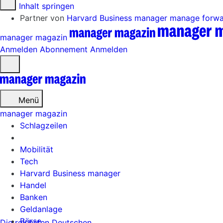
Zum Inhalt springen
Partner von
Harvard Business manager
manage forw
manager magazin
Anmelden
Abonnement
Anmelden
Menü
öffnen
Menü
manager magazin
Schlagzeilen
Mobilität
Tech
Harvard Business manager
Handel
Banken
Geldanlage
Börse
Die reichsten Deutschen