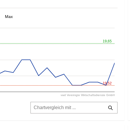
Max
19,65
19,52
vwd Vereinigte Wirtschaftsdienste GmbH