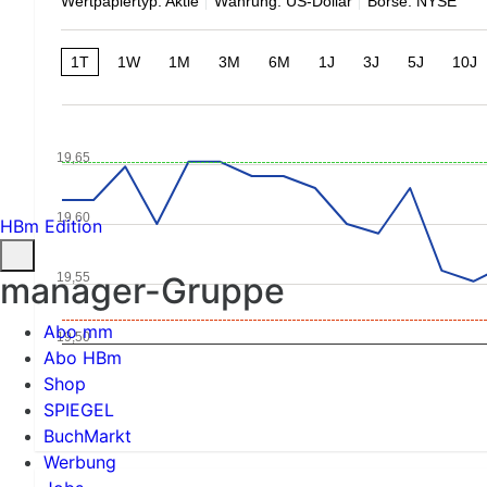
Wertpapiertyp: Aktie
Währung: US-Dollar
Börse: NYSE
1T
1W
1M
3M
6M
1J
3J
5J
10J
19,65
19,60
HBm Edition
19,55
manager-Gruppe
Abo mm
19,50
Abo HBm
Shop
SPIEGEL
BuchMarkt
Werbung