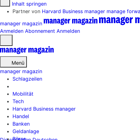
Zum Inhalt springen
Partner von
Harvard Business manager
manage forw
manager magazin
Anmelden
Abonnement
Anmelden
Menü
öffnen
Menü
manager magazin
Schlagzeilen
Mobilität
Tech
Harvard Business manager
Handel
Banken
Geldanlage
Börse
Die reichsten Deutschen