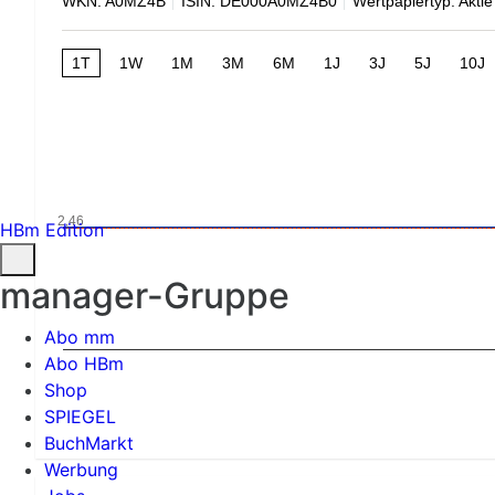
WKN: A0MZ4B
ISIN: DE000A0MZ4B0
Wertpapiertyp: Aktie
1T
1W
1M
3M
6M
1J
3J
5J
10J
2,46
HBm Edition
manager-Gruppe
Abo mm
Abo HBm
Shop
SPIEGEL
BuchMarkt
Werbung