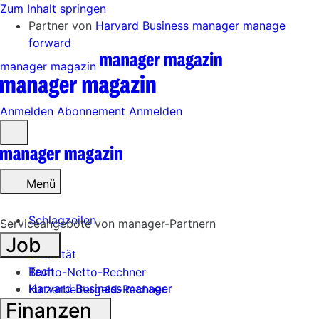
Zum Inhalt springen
Partner von
Harvard Business manager
manage
forward
manager magazin
Anmelden
Abonnement
Anmelden
Menü
öffnen
Menü
Schlagzeilen
Serviceangebote von manager-Partnern
Job
Mobilität
Tech
Brutto-Netto-Rechner
Harvard Business manager
Kurzarbeitergeld-Rechner
Finanzen
Handel