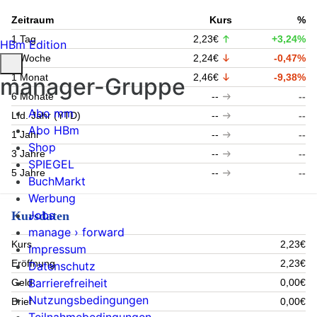
Zeitraum
Kurs
%
1 Tag
2,23€
+3,24%
HBm Edition
1 Woche
2,24€
-0,47%
1 Monat
2,46€
-9,38%
manager-Gruppe
6 Monate
--
--
Abo mm
Lfd. Jahr (YTD)
--
--
Abo HBm
1 Jahr
--
--
Shop
3 Jahre
--
--
SPIEGEL
5 Jahre
--
--
BuchMarkt
Werbung
Jobs
Kursdaten
manage › forward
Kurs
2,23€
Impressum
Eröffnung
2,23€
Datenschutz
Barrierefreiheit
Geld
0,00€
Nutzungsbedingungen
Brief
0,00€