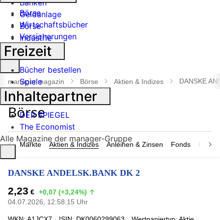
Banken
Börse
Geldanlage
Wirtschaftsbücher
Börse
Versicherungen
Industrie
Freizeit
Suche
Bücher bestellen
öffnen
Spiele
DANSKE AND
manager magazin
Börse
Aktien & Indizes
Inhaltepartner
DER SPIEGEL
The Economist
Alle Magazine der manager-Gruppe
Märkte
Aktien & Indizes
Anleihen & Zinsen
Fonds
Rohsto
DANSKE ANDELSK.BANK DK 2
2,23
€
+0,07 (+3,24%)
04.07.2026, 12:58:15 Uhr
WKN: A1JCX7
ISIN: DK0060299063
Wertpapiertyp: Aktie