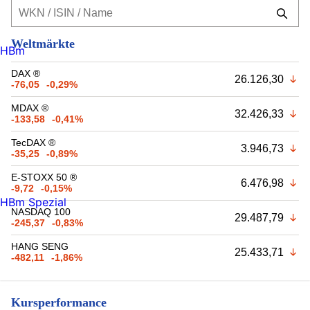
Weltmärkte
HBm
DAX ®
26.126,30
-76,05
-0,29%
MDAX ®
32.426,33
-133,58
-0,41%
TecDAX ®
3.946,73
-35,25
-0,89%
E-STOXX 50 ®
6.476,98
-9,72
-0,15%
HBm Spezial
NASDAQ 100
29.487,79
-245,37
-0,83%
HANG SENG
25.433,71
-482,11
-1,86%
Kursperformance