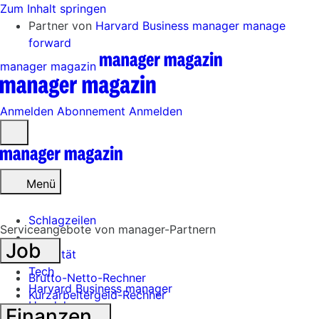
Zum Inhalt springen
Partner von
Harvard Business manager
manage
forward
manager magazin
Anmelden
Abonnement
Anmelden
Menü
öffnen
Menü
Schlagzeilen
Serviceangebote von manager-Partnern
Job
Mobilität
Tech
Brutto-Netto-Rechner
Harvard Business manager
Kurzarbeitergeld-Rechner
Handel
Finanzen