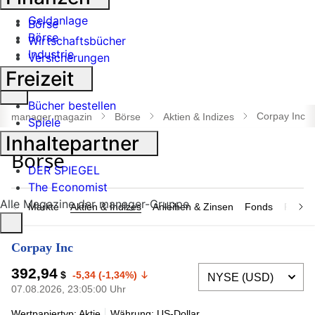
Banken
Geldanlage
Börse
Börse
Wirtschaftsbücher
Industrie
Versicherungen
Freizeit
Suche
Bücher bestellen
öffnen
Corpay Inc
manager magazin
Börse
Aktien & Indizes
Spiele
Inhaltepartner
DER SPIEGEL
The Economist
Alle Magazine der manager-Gruppe
Märkte
Aktien & Indizes
Anleihen & Zinsen
Fonds
Rohsto
Corpay Inc
392,94
$
-5,34 (-1,34%)
07.08.2026, 23:05:00 Uhr
Wertpapiertyp: Aktie
Währung: US-Dollar