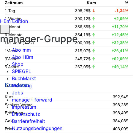
Zeitraum
Kurs
%
1 Tag
398,28$
-1,34%
1 Woche
390,12$
+2,09%
HBm Edition
1 Monat
356,55$
+11,70%
6 Monate
354,19$
+12,45%
manager-Gruppe
Lfd. Jahr (YTD)
300,93$
+32,35%
Abo mm
1 Jahr
315,07$
+26,41%
Abo HBm
3 Jahre
245,72$
+62,09%
Shop
5 Jahre
267,05$
+49,14%
SPIEGEL
BuchMarkt
Kursdaten
Werbung
Jobs
Kurs
392,94$
manage › forward
Schluss Vortag
398,28$
Impressum
Eröffnung
398,49$
Datenschutz
Barrierefreiheit
Geld
384,08$
Nutzungsbedingungen
Brief
403,00$