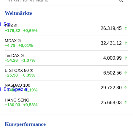
Weltmärkte
HBm
DAX ®
26.319,45
+179,32
+0,69%
MDAX ®
32.431,12
+4,79
+0,01%
TecDAX ®
4.000,99
+54,26
+1,37%
E-STOXX 50 ®
6.502,56
+25,58
+0,39%
NASDAQ 100
29.722,30
HBm Spezial
+348,97
+1,19%
HANG SENG
25.668,03
+136,03
+0,53%
Kursperformance