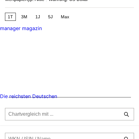
1T
3M
1J
5J
Max
manager magazin
Die reichsten Deutschen