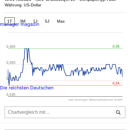
Währung: US-Dollar
1T
3M
1J
5J
Max
manager magazin
0,36
0,360
0,350
0,340
0,34
Die reichsten Deutschen
0,330
vwd Vereinigte Wirtschaftsdienste GmbH