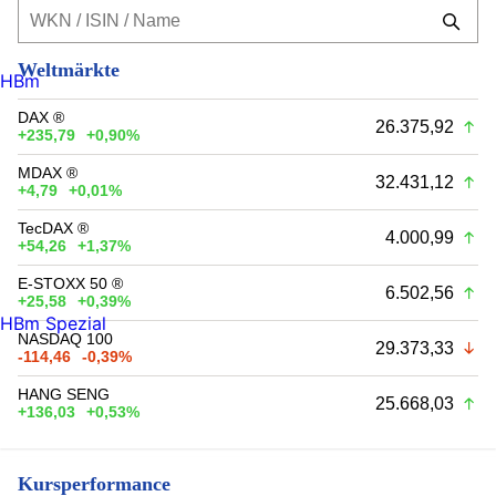
Weltmärkte
HBm
DAX ®
26.375,92
+235,79
+0,90%
MDAX ®
32.431,12
+4,79
+0,01%
TecDAX ®
4.000,99
+54,26
+1,37%
E-STOXX 50 ®
6.502,56
+25,58
+0,39%
HBm Spezial
NASDAQ 100
29.373,33
-114,46
-0,39%
HANG SENG
25.668,03
+136,03
+0,53%
Kursperformance