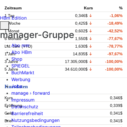
Zeitraum
Kurs
%
1 Tag
0,346$
-1,06%
HBm Edition
1 Woche
0,425$
-18,49%
1 Monat
0,602$
-42,52%
manager-Gruppe
6 Monate
1,550$
-77,67%
Abo mm
Lfd. Jahr (YTD)
1,630$
-78,77%
Abo HBm
1 Jahr
14,835$
-97,67%
Shop
3 Jahre
17.305,000$
-100,00%
SPIEGEL
5 Jahre
34.610,000$
-100,00%
BuchMarkt
Werbung
Jobs
Kursdaten
manage › forward
Kurs
0,346$
Impressum
Eröffnung
0,339$
Datenschutz
Barrierefreiheit
Geld
0,341$
Nutzungsbedingungen
Brief
0,341$