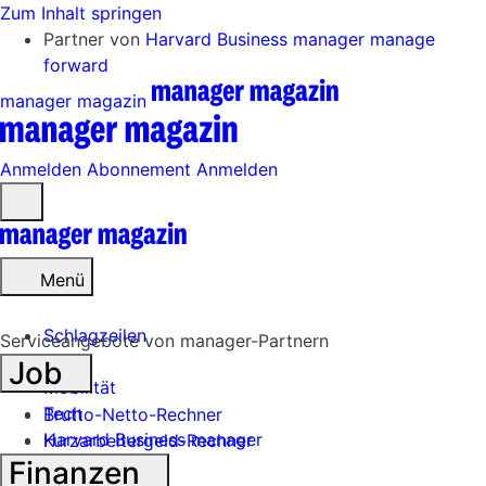
Zum Inhalt springen
Partner von
Harvard Business manager
manage
forward
manager magazin
Anmelden
Abonnement
Anmelden
Menü
öffnen
Menü
Schlagzeilen
Serviceangebote von manager-Partnern
Job
Mobilität
Tech
Brutto-Netto-Rechner
Harvard Business manager
Kurzarbeitergeld-Rechner
Finanzen
Handel