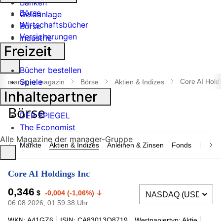
Banken
Börse
Geldanlage
Wirtschaftsbücher
Börse
Versicherungen
Industrie
Freizeit
Suche
Bücher bestellen
öffnen
Spiele
Core AI Hold
manager magazin
Börse
Aktien & Indizes
Inhaltepartner
DER SPIEGEL
The Economist
Alle Magazine der manager-Gruppe
Märkte
Aktien & Indizes
Anleihen & Zinsen
Fonds
Rohsto
Core AI Holdings Inc
0,346
$
-0,004 (-1,06%)
06.08.2026, 01:59:38 Uhr
WKN: A41GZ6
ISIN: CA83013Q8719
Wertpapiertyp: Aktie