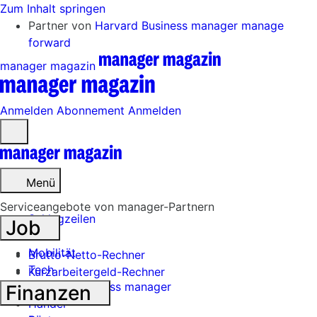
Zum Inhalt springen
Partner von
Harvard Business manager
manage
forward
manager magazin
Anmelden
Abonnement
Anmelden
Menü
öffnen
Menü
Serviceangebote von manager-Partnern
Schlagzeilen
Job
Mobilität
Brutto-Netto-Rechner
Tech
Kurzarbeitergeld-Rechner
Harvard Business manager
Finanzen
Handel