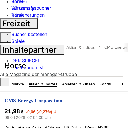
Börse
Banken
Wirtschaftsbücher
Geldanlage
Versicherungen
Börse
Freizeit
Industrie
Bücher bestellen
Suche
Spiele
öffnen
Inhaltepartner
CMS Energy 
manager magazin
Börse
Aktien & Indizes
DER SPIEGEL
The Economist
Alle Magazine der manager-Gruppe
Märkte
Aktien & Indizes
Anleihen & Zinsen
Fonds
Rohsto
CMS Energy Corporation
21,98
$
-0,06 (-0,27%)
06.08.2026, 02:04:00 Uhr
Wertpapiertyp: Aktie
Währung: US-Dollar
Börse: NYSE