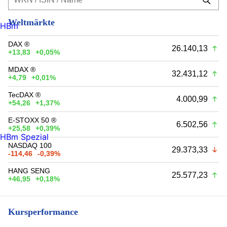
Weltmärkte
HBm
DAX ®
26.140,13
+13,83
+0,05%
MDAX ®
32.431,12
+4,79
+0,01%
TecDAX ®
4.000,99
+54,26
+1,37%
E-STOXX 50 ®
6.502,56
+25,58
+0,39%
HBm Spezial
NASDAQ 100
29.373,33
-114,46
-0,39%
HANG SENG
25.577,23
+46,95
+0,18%
Kursperformance