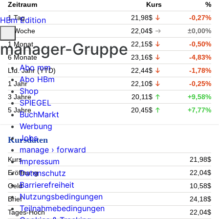
Zeitraum
Kurs
%
1 Tag
21,98$
-0,27%
HBm Edition
1 Woche
22,04$
±0,00%
manager-Gruppe
1 Monat
22,15$
-0,50%
6 Monate
23,16$
-4,83%
Abo mm
Lfd. Jahr (YTD)
22,44$
-1,78%
Abo HBm
1 Jahr
22,10$
-0,25%
Shop
3 Jahre
20,11$
+9,58%
SPIEGEL
5 Jahre
20,45$
+7,77%
BuchMarkt
Werbung
Jobs
Kursdaten
manage › forward
Kurs
21,98$
Impressum
Datenschutz
Eröffnung
22,04$
Barrierefreiheit
Geld
10,58$
Nutzungsbedingungen
Brief
24,18$
Teilnahmebedingungen
Tages-Hoch
22,04$