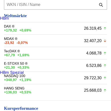
Weltmärkte
HBm
DAX ®
26.319,45
+179,32
+0,69%
MDAX ®
32.407,20
-23,92
-0,07%
TecDAX ®
4.068,78
+67,79
+1,69%
E-STOXX 50 ®
6.523,86
+21,30
+0,33%
HBm Spezial
NASDAQ 100
29.722,30
+348,97
+1,19%
HANG SENG
25.668,03
+136,03
+0,53%
Kursperformance