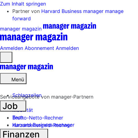
Zum Inhalt springen
Partner von
Harvard Business manager
manage
forward
manager magazin
Anmelden
Abonnement
Anmelden
Menü
öffnen
Menü
Schlagzeilen
Serviceangebote von manager-Partnern
Job
Mobilität
Tech
Brutto-Netto-Rechner
Harvard Business manager
Kurzarbeitergeld-Rechner
Finanzen
Handel