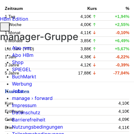
Zeitraum
Kurs
%
1 Tag
4,10€
+1,94%
HBm Edition
1 Woche
4,00€
+2,55%
1 Monat
4,11€
-0,10%
manager-Gruppe
6 Monate
3,85€
+6,49%
Abo mm
Lfd. Jahr (YTD)
3,88€
+5,67%
Abo HBm
1 Jahr
4,38€
-6,22%
Shop
3 Jahre
4,12€
-0,39%
SPIEGEL
5 Jahre
17,88€
-77,04%
BuchMarkt
Werbung
Jobs
Kursdaten
manage › forward
Kurs
4,10€
Impressum
Eröffnung
4,10€
Datenschutz
Barrierefreiheit
Geld
4,09€
Nutzungsbedingungen
Brief
4,11€