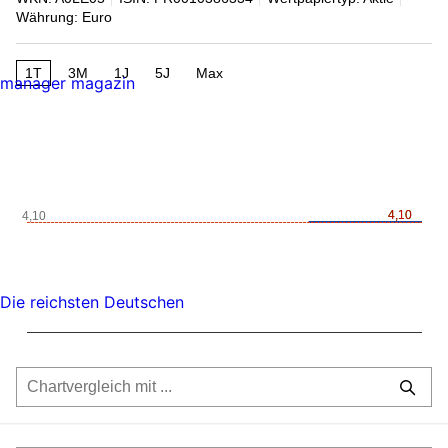
Währung: Euro
1T
3M
1J
5J
Max
manager magazin
4,10
4,10
4,10
Die reichsten Deutschen