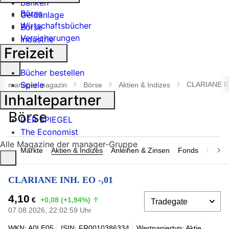
Banken
Börse
Geldanlage
Wirtschaftsbücher
Börse
Versicherungen
Industrie
Freizeit
Suche
Bücher bestellen
öffnen
Spiele
CLARIANE IN
manager magazin
Börse
Aktien & Indizes
Inhaltepartner
DER SPIEGEL
The Economist
Alle Magazine der manager-Gruppe
Märkte
Aktien & Indizes
Anleihen & Zinsen
Fonds
Rohsto
CLARIANE INH. EO -,01
4,10
€
+0,08 (+1,94%)
07.08.2026, 22:02:59 Uhr
WKN: A0LE05
ISIN: FR0010386334
Wertpapiertyp: Aktie