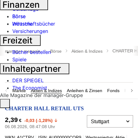
Banken
Finanzen
Geldanlage
Börse
Börse
Industrie
Wirtschaftsbücher
Versicherungen
Freizeit
Suche
öffnen
CHARTER HA
manager magazin
Börse
Aktien & Indizes
Bücher bestellen
Spiele
Inhaltepartner
DER SPIEGEL
The Economist
Märkte
Aktien & Indizes
Anleihen & Zinsen
Fonds
Rohsto
Alle Magazine der manager-Gruppe
CHARTER HALL RETAIL UTS
2,39
€
-0,03 (-1,28%)
06.08.2026, 08:47:08 Uhr
WKN: A1CTRV
ISIN: AU000000CQR9
Wertpapiertyp: Aktie