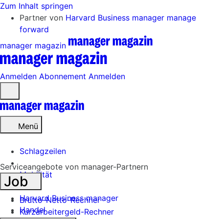
Zum Inhalt springen
Partner von
Harvard Business manager
manage
forward
manager magazin
Anmelden
Abonnement
Anmelden
Menü
öffnen
Menü
Schlagzeilen
Serviceangebote von manager-Partnern
Mobilität
Job
Tech
Harvard Business manager
Brutto-Netto-Rechner
Handel
Kurzarbeitergeld-Rechner