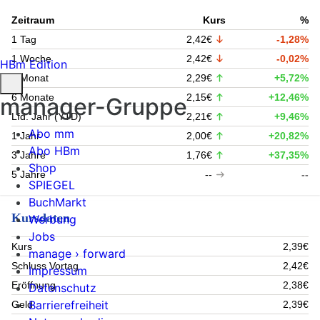
Zeitraum
Kurs
%
1 Tag
2,42€
-1,28%
1 Woche
2,42€
-0,02%
HBm Edition
1 Monat
2,29€
+5,72%
6 Monate
2,15€
+12,46%
manager-Gruppe
Lfd. Jahr (YTD)
2,21€
+9,46%
Abo mm
1 Jahr
2,00€
+20,82%
Abo HBm
3 Jahre
1,76€
+37,35%
Shop
5 Jahre
--
--
SPIEGEL
BuchMarkt
Kursdaten
Werbung
Jobs
Kurs
2,39€
manage › forward
Schluss Vortag
2,42€
Impressum
Eröffnung
2,38€
Datenschutz
Barrierefreiheit
Geld
2,39€