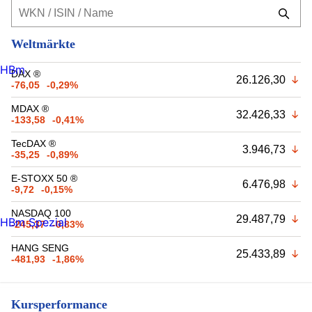
Weltmärkte
HBm
DAX ®
26.126,30
-76,05
-0,29%
MDAX ®
32.426,33
-133,58
-0,41%
TecDAX ®
3.946,73
-35,25
-0,89%
E-STOXX 50 ®
6.476,98
-9,72
-0,15%
NASDAQ 100
29.487,79
HBm Spezial
-245,37
-0,83%
HANG SENG
25.433,89
-481,93
-1,86%
Kursperformance