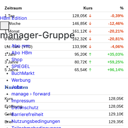
Zeitraum
Kurs
%
1 Tag
128,05€
-0,39%
HBm Edition
1 Woche
146,85€
-12,46%
1 Monat
161,12€
-20,21%
manager-Gruppe
6 Monate
162,32€
-20,81%
Abo mm
Lfd. Jahr (YTD)
133,99€
-4,06%
Abo HBm
1 Jahr
95,20€
+35,03%
Shop
3 Jahre
80,72€
+59,25%
SPIEGEL
5 Jahre
65,54€
+96,14%
BuchMarkt
Werbung
Jobs
Kursdaten
manage › forward
Kurs
128,05€
Impressum
Eröffnung
128,05€
Datenschutz
Barrierefreiheit
Geld
129,10€
Nutzungsbedingungen
Brief
129,35€