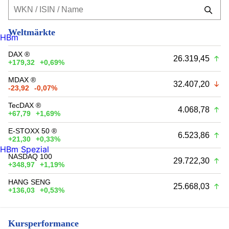
Weltmärkte
HBm
DAX ®
26.319,45
+179,32
+0,69%
MDAX ®
32.407,20
-23,92
-0,07%
TecDAX ®
4.068,78
+67,79
+1,69%
E-STOXX 50 ®
6.523,86
+21,30
+0,33%
HBm Spezial
NASDAQ 100
29.722,30
+348,97
+1,19%
HANG SENG
25.668,03
+136,03
+0,53%
Kursperformance