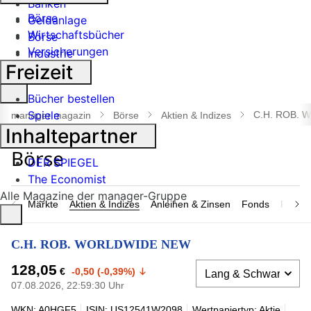
Banken
Börse
Geldanlage
Wirtschaftsbücher
Börse
Versicherungen
Industrie
Freizeit
Suche
Bücher bestellen
öffnen
Spiele
C.H. ROB.
manager magazin
Börse
Aktien & Indizes
Inhaltepartner
DER SPIEGEL
The Economist
Alle Magazine der manager-Gruppe
Märkte
Aktien & Indizes
Anleihen & Zinsen
Fonds
Rohsto
C.H. ROB. WORLDWIDE NEW
128,05
€
-0,50 (-0,39%)
07.08.2026, 22:59:30 Uhr
WKN: A0HGF5
ISIN: US12541W2098
Wertpapiertyp: Aktie