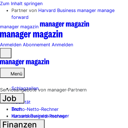
Zum Inhalt springen
Partner von
Harvard Business manager
manage
forward
manager magazin
Anmelden
Abonnement
Anmelden
Menü
öffnen
Menü
Schlagzeilen
Serviceangebote von manager-Partnern
Job
Mobilität
Tech
Brutto-Netto-Rechner
Harvard Business manager
Kurzarbeitergeld-Rechner
Finanzen
Handel