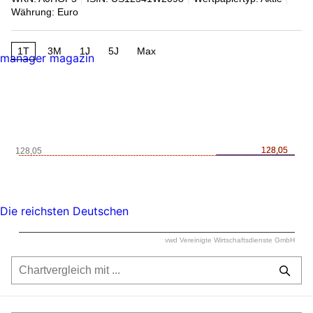
Währung: Euro
1T
3M
1J
5J
Max
manager magazin
128,05
128,05
128,05
Die reichsten Deutschen
vwd Vereinigte Wirtschaftsdienste GmbH