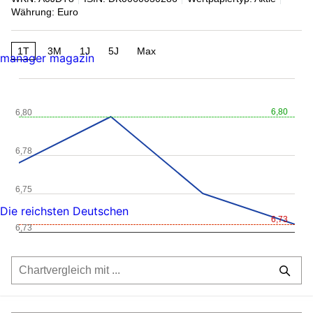
Währung: Euro
1T
3M
1J
5J
Max
manager magazin
6,80
6,80
6,78
6,75
Die reichsten Deutschen
6,73
6,73