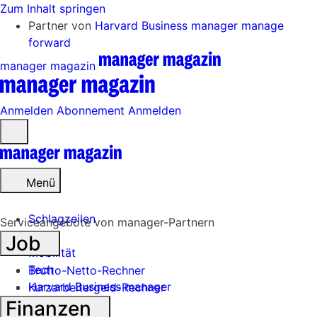
Zum Inhalt springen
Partner von
Harvard Business manager
manage
forward
manager magazin
Anmelden
Abonnement
Anmelden
Menü
öffnen
Menü
Schlagzeilen
Serviceangebote von manager-Partnern
Job
Mobilität
Tech
Brutto-Netto-Rechner
Harvard Business manager
Kurzarbeitergeld-Rechner
Finanzen
Handel