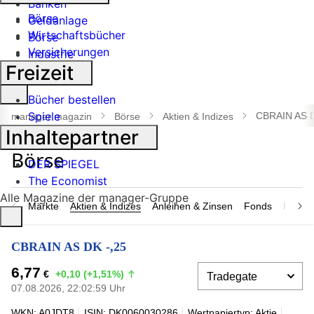
Banken
Börse
Geldanlage
Wirtschaftsbücher
Börse
Versicherungen
Industrie
Freizeit
Suche
Bücher bestellen
öffnen
Spiele
CBRAIN AS D
manager magazin
Börse
Aktien & Indizes
Inhaltepartner
DER SPIEGEL
The Economist
Alle Magazine der manager-Gruppe
Märkte
Aktien & Indizes
Anleihen & Zinsen
Fonds
Rohsto
CBRAIN AS DK -,25
6,77
€
+0,10 (+1,51%)
07.08.2026, 22:02:59 Uhr
WKN: A0JDT8
ISIN: DK0060030286
Wertpapiertyp: Aktie