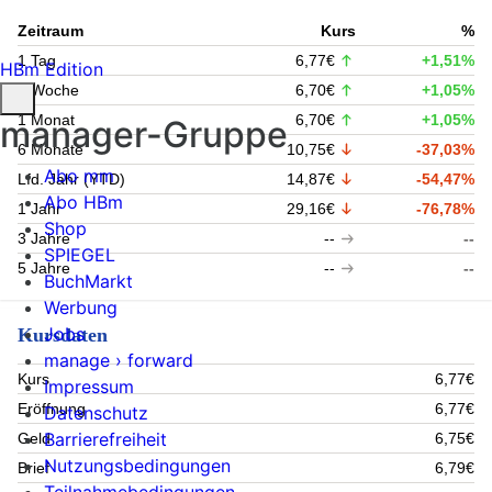
Zeitraum
Kurs
%
1 Tag
6,77€
+1,51%
HBm Edition
1 Woche
6,70€
+1,05%
1 Monat
6,70€
+1,05%
manager-Gruppe
6 Monate
10,75€
-37,03%
Abo mm
Lfd. Jahr (YTD)
14,87€
-54,47%
Abo HBm
1 Jahr
29,16€
-76,78%
Shop
3 Jahre
--
--
SPIEGEL
5 Jahre
--
--
BuchMarkt
Werbung
Jobs
Kursdaten
manage › forward
Kurs
6,77€
Impressum
Eröffnung
6,77€
Datenschutz
Barrierefreiheit
Geld
6,75€
Nutzungsbedingungen
Brief
6,79€