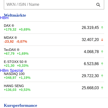
Weltmärkte
HBm
DAX ®
26.319,45
+179,32
+0,69%
MDAX ®
32.407,20
-23,92
-0,07%
TecDAX ®
4.068,78
+67,79
+1,69%
E-STOXX 50 ®
6.523,86
+21,30
+0,33%
HBm Spezial
NASDAQ 100
29.722,30
+348,97
+1,19%
HANG SENG
25.668,03
+136,03
+0,53%
Kursperformance