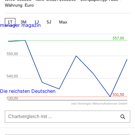
Währung: Euro
1T
3M
1J
5J
Max
manager magazin
557,00
550,00
540,00
Die reichsten Deutschen
531,50
530,00
vwd Vereinigte Wirtschaftsdienste GmbH