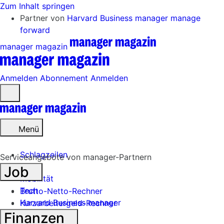
Zum Inhalt springen
Partner von
Harvard Business manager
manage
forward
manager magazin
Anmelden
Abonnement
Anmelden
Menü
öffnen
Menü
Schlagzeilen
Serviceangebote von manager-Partnern
Job
Mobilität
Tech
Brutto-Netto-Rechner
Harvard Business manager
Kurzarbeitergeld-Rechner
Finanzen
Handel