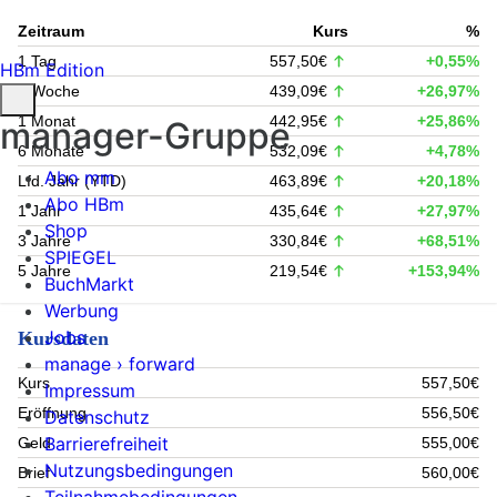
Zeitraum
Kurs
%
1 Tag
557,50€
+0,55%
HBm Edition
1 Woche
439,09€
+26,97%
1 Monat
442,95€
+25,86%
manager-Gruppe
6 Monate
532,09€
+4,78%
Abo mm
Lfd. Jahr (YTD)
463,89€
+20,18%
Abo HBm
1 Jahr
435,64€
+27,97%
Shop
3 Jahre
330,84€
+68,51%
SPIEGEL
5 Jahre
219,54€
+153,94%
BuchMarkt
Werbung
Jobs
Kursdaten
manage › forward
Kurs
557,50€
Impressum
Eröffnung
556,50€
Datenschutz
Barrierefreiheit
Geld
555,00€
Nutzungsbedingungen
Brief
560,00€