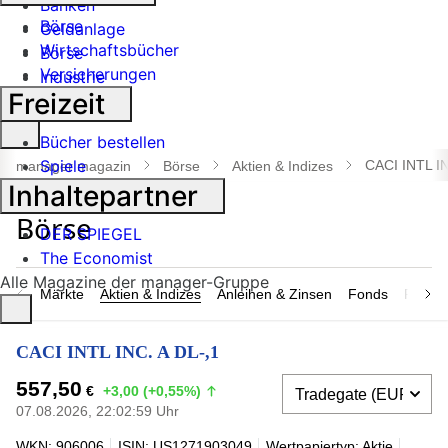
Banken
Börse
Geldanlage
Wirtschaftsbücher
Börse
Versicherungen
Industrie
Freizeit
Suche
Bücher bestellen
öffnen
Spiele
CACI INTL IN
manager magazin
Börse
Aktien & Indizes
Inhaltepartner
DER SPIEGEL
The Economist
Alle Magazine der manager-Gruppe
Märkte
Aktien & Indizes
Anleihen & Zinsen
Fonds
Rohsto
CACI INTL INC. A DL-,1
557,50
€
+3,00 (+0,55%)
07.08.2026, 22:02:59 Uhr
WKN: 906006
ISIN: US1271903049
Wertpapiertyp: Aktie