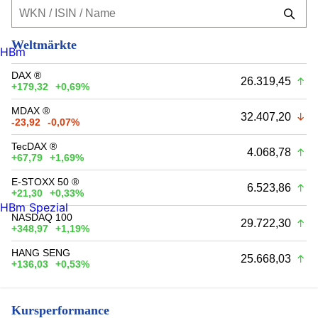
Weltmärkte
HBm
DAX ®
26.319,45
+179,32
+0,69%
MDAX ®
32.407,20
-23,92
-0,07%
TecDAX ®
4.068,78
+67,79
+1,69%
E-STOXX 50 ®
6.523,86
+21,30
+0,33%
HBm Spezial
NASDAQ 100
29.722,30
+348,97
+1,19%
HANG SENG
25.668,03
+136,03
+0,53%
Kursperformance