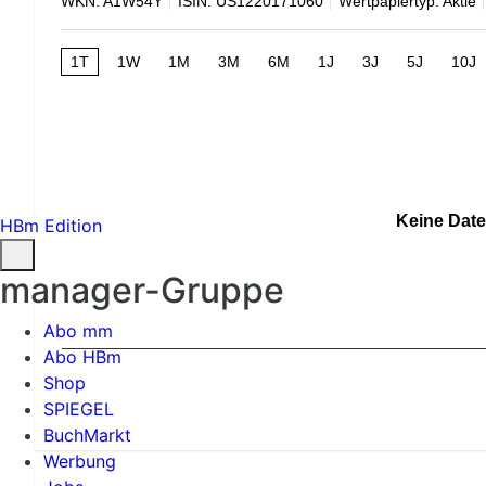
WKN: A1W54Y
ISIN: US1220171060
Wertpapiertyp: Aktie
1T
1W
1M
3M
6M
1J
3J
5J
10J
Keine Date
HBm Edition
manager-Gruppe
Abo mm
Abo HBm
Shop
SPIEGEL
BuchMarkt
Werbung