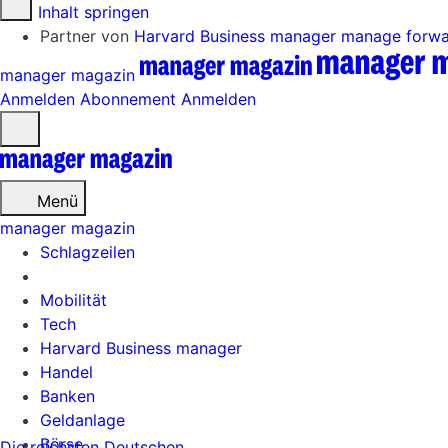
Zum Inhalt springen
Partner von
Harvard Business manager
manage forw
manager magazin
Anmelden
Abonnement
Anmelden
Menü
öffnen
Menü
manager magazin
Schlagzeilen
Mobilität
Tech
Harvard Business manager
Handel
Banken
Geldanlage
Börse
Die reichsten Deutschen