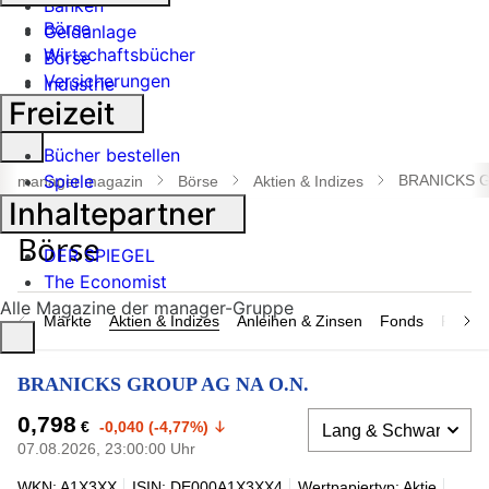
Banken
Börse
Geldanlage
Wirtschaftsbücher
Börse
Versicherungen
Industrie
Freizeit
Suche
Bücher bestellen
öffnen
Spiele
BRANICKS G
manager magazin
Börse
Aktien & Indizes
Inhaltepartner
DER SPIEGEL
The Economist
Alle Magazine der manager-Gruppe
Märkte
Aktien & Indizes
Anleihen & Zinsen
Fonds
Rohsto
BRANICKS GROUP AG NA O.N.
0,798
€
-0,040 (-4,77%)
07.08.2026, 23:00:00 Uhr
WKN: A1X3XX
ISIN: DE000A1X3XX4
Wertpapiertyp: Aktie