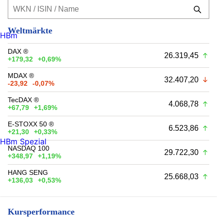
Weltmärkte
HBm
DAX ®
26.319,45
+179,32
+0,69%
MDAX ®
32.407,20
-23,92
-0,07%
TecDAX ®
4.068,78
+67,79
+1,69%
E-STOXX 50 ®
6.523,86
+21,30
+0,33%
HBm Spezial
NASDAQ 100
29.722,30
+348,97
+1,19%
HANG SENG
25.668,03
+136,03
+0,53%
Kursperformance