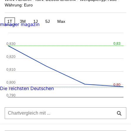
Währung: Euro
1T
3M
1J
5J
Max
manager magazin
0,83
0,830
0,820
0,810
0,800
0,80
Die reichsten Deutschen
0,790