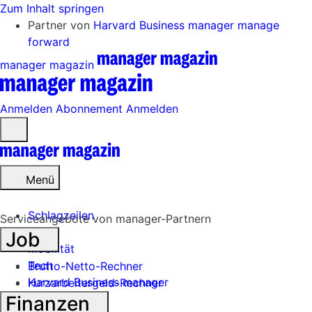
Zum Inhalt springen
Partner von
Harvard Business manager
manage
forward
manager magazin
Anmelden
Abonnement
Anmelden
Menü
öffnen
Menü
Schlagzeilen
Serviceangebote von manager-Partnern
Job
Mobilität
Tech
Brutto-Netto-Rechner
Harvard Business manager
Kurzarbeitergeld-Rechner
Finanzen
Handel