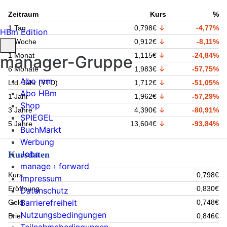
Zeitraum
Kurs
%
1 Tag
0,798€
-4,77%
HBm Edition
1 Woche
0,912€
-8,11%
1 Monat
1,115€
-24,84%
manager-Gruppe
6 Monate
1,983€
-57,75%
Abo mm
Lfd. Jahr (YTD)
1,712€
-51,05%
Abo HBm
1 Jahr
1,962€
-57,29%
Shop
3 Jahre
4,390€
-80,91%
SPIEGEL
5 Jahre
13,604€
-93,84%
BuchMarkt
Werbung
Jobs
Kursdaten
manage › forward
Kurs
0,798€
Impressum
Eröffnung
0,830€
Datenschutz
Barrierefreiheit
Geld
0,748€
Nutzungsbedingungen
Brief
0,846€