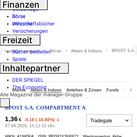
Banken
Finanzen
Geldanlage
Börse
Börse
Industrie
Wirtschaftsbücher
Versicherungen
Freizeit
Suche
öffnen
BPOST S.A
manager magazin
Börse
Aktien & Indizes
Bücher bestellen
Spiele
Inhaltepartner
DER SPIEGEL
The Economist
Märkte
Aktien & Indizes
Anleihen & Zinsen
Fonds
Rohsto
Alle Magazine der manager-Gruppe
BPOST S.A. COMPARTMENT A
1,36
€
-0,16 (-10,50%)
07.08.2026, 15:12:15 Uhr
WKN: A1W0FA
ISIN: BE0974268972
Wertpapiertyp: Aktie