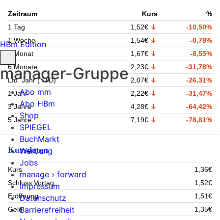
Zeitraum
Kurs
%
1 Tag
1,52€
-10,50%
1 Woche
1,54€
-0,78%
HBm Edition
1 Monat
1,67€
-8,55%
6 Monate
2,23€
-31,78%
manager-Gruppe
Lfd. Jahr (YTD)
2,07€
-26,31%
Abo mm
1 Jahr
2,22€
-31,47%
Abo HBm
3 Jahre
4,28€
-64,42%
Shop
5 Jahre
7,19€
-78,81%
SPIEGEL
BuchMarkt
Kursdaten
Werbung
Jobs
Kurs
1,36€
manage › forward
Schluss Vortag
1,52€
Impressum
Eröffnung
1,51€
Datenschutz
Barrierefreiheit
Geld
1,35€