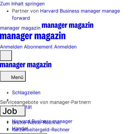
Zum Inhalt springen
Partner von
Harvard Business manager
manage
forward
manager magazin
Anmelden
Abonnement
Anmelden
Menü
öffnen
Menü
Schlagzeilen
Serviceangebote von manager-Partnern
Mobilität
Job
Tech
Harvard Business manager
Brutto-Netto-Rechner
Handel
Kurzarbeitergeld-Rechner