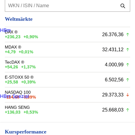
Weltmärkte
HBm
DAX ®
26.376,36
+236,23
+0,90%
MDAX ®
32.431,12
+4,79
+0,01%
TecDAX ®
4.000,99
+54,26
+1,37%
E-STOXX 50 ®
6.502,56
+25,58
+0,39%
NASDAQ 100
29.373,33
HBm Spezial
-114,46
-0,39%
HANG SENG
25.668,03
+136,03
+0,53%
Kursperformance