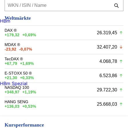
Weltmärkte
HBm
DAX ®
26.319,45
+179,32
+0,69%
MDAX ®
32.407,20
-23,92
-0,07%
TecDAX ®
4.068,78
+67,79
+1,69%
E-STOXX 50 ®
6.523,86
+21,30
+0,33%
HBm Spezial
NASDAQ 100
29.722,30
+348,97
+1,19%
HANG SENG
25.668,03
+136,03
+0,53%
Kursperformance