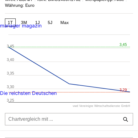
Währung: Euro
1T
3M
1J
5J
Max
manager magazin
3,45
3,45
3,40
3,35
3,30
3,29
Die reichsten Deutschen
3,25
vwd Vereinigte Wirtschaftsdienste GmbH