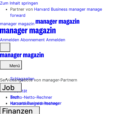
Zum Inhalt springen
Partner von
Harvard Business manager
manage
forward
manager magazin
Anmelden
Abonnement
Anmelden
Menü
öffnen
Menü
Schlagzeilen
Serviceangebote von manager-Partnern
Job
Mobilität
Tech
Brutto-Netto-Rechner
Harvard Business manager
Kurzarbeitergeld-Rechner
Finanzen
Handel