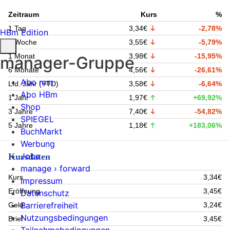
Zeitraum
Kurs
%
1 Tag
3,34€
-2,78%
HBm Edition
1 Woche
3,55€
-5,79%
1 Monat
3,98€
-15,95%
manager-Gruppe
6 Monate
4,56€
-26,61%
Abo mm
Lfd. Jahr (YTD)
3,58€
-6,64%
Abo HBm
1 Jahr
1,97€
+69,92%
Shop
3 Jahre
7,40€
-54,82%
SPIEGEL
5 Jahre
1,18€
+183,06%
BuchMarkt
Werbung
Jobs
Kursdaten
manage › forward
Kurs
3,34€
Impressum
Eröffnung
3,45€
Datenschutz
Barrierefreiheit
Geld
3,24€
Nutzungsbedingungen
Brief
3,45€