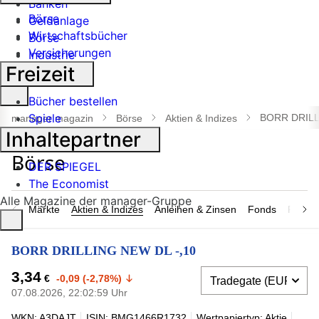
Banken
Börse
Geldanlage
Wirtschaftsbücher
Börse
Versicherungen
Industrie
Freizeit
Suche
Bücher bestellen
öffnen
Spiele
BORR DRILL
manager magazin
Börse
Aktien & Indizes
Inhaltepartner
DER SPIEGEL
The Economist
Alle Magazine der manager-Gruppe
Märkte
Aktien & Indizes
Anleihen & Zinsen
Fonds
Rohsto
BORR DRILLING NEW DL -,10
3,34
€
-0,09 (-2,78%)
07.08.2026, 22:02:59 Uhr
WKN: A3DAJT
ISIN: BMG1466R1732
Wertpapiertyp: Aktie