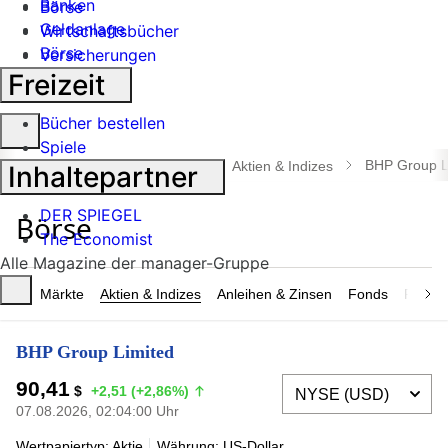
Banken
Börse
Geldanlage
Wirtschaftsbücher
Börse
Versicherungen
Industrie
Freizeit
Bücher bestellen
Suche
Spiele
öffnen
BHP Group L
manager magazin
Börse
Aktien & Indizes
Inhaltepartner
DER SPIEGEL
The Economist
Alle Magazine der manager-Gruppe
Märkte
Aktien & Indizes
Anleihen & Zinsen
Fonds
Rohsto
BHP Group Limited
90,41
$
+2,51 (+2,86%)
07.08.2026, 02:04:00 Uhr
Wertpapiertyp: Aktie
Währung: US-Dollar