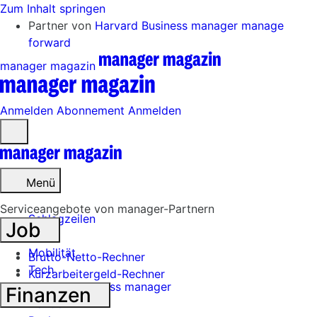
Zum Inhalt springen
Partner von
Harvard Business manager
manage
forward
manager magazin
Anmelden
Abonnement
Anmelden
Menü
öffnen
Menü
Serviceangebote von manager-Partnern
Schlagzeilen
Job
Mobilität
Brutto-Netto-Rechner
Tech
Kurzarbeitergeld-Rechner
Harvard Business manager
Finanzen
Handel