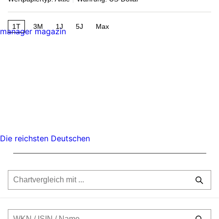
1T
3M
1J
5J
Max
manager magazin
Die reichsten Deutschen