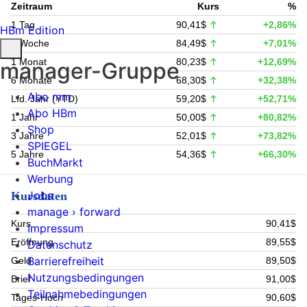
Zeitraum
Kurs
%
1 Tag
90,41$
+2,86%
HBm Edition
1 Woche
84,49$
+7,01%
1 Monat
80,23$
+12,69%
manager-Gruppe
6 Monate
68,30$
+32,38%
Abo mm
Lfd. Jahr (YTD)
59,20$
+52,71%
Abo HBm
1 Jahr
50,00$
+80,82%
Shop
3 Jahre
52,01$
+73,82%
SPIEGEL
5 Jahre
54,36$
+66,30%
BuchMarkt
Werbung
Jobs
Kursdaten
manage › forward
Kurs
90,41$
Impressum
Eröffnung
89,55$
Datenschutz
Barrierefreiheit
Geld
89,50$
Nutzungsbedingungen
Brief
91,00$
Teilnahmebedingungen
Tages-Hoch
90,60$