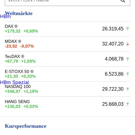
Weltmärkte
HBm
DAX ®
26.319,45
+179,32
+0,69%
MDAX ®
32.407,20
-23,92
-0,07%
TecDAX ®
4.068,78
+67,79
+1,69%
E-STOXX 50 ®
6.523,86
+21,30
+0,33%
HBm Spezial
NASDAQ 100
29.722,30
+348,97
+1,19%
HANG SENG
25.668,03
+136,03
+0,53%
Kursperformance