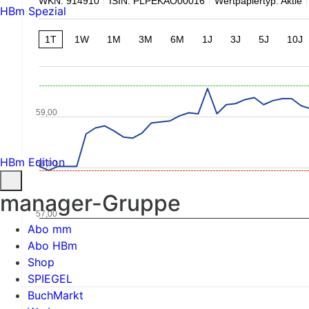
WKN: 914910
ISIN: PLPEKAO00016
Wertpapiertyp: Aktie
HBm Spezial
1T
1W
1M
3M
6M
1J
3J
5J
10J
59,00
HBm Edition
58,00
manager-Gruppe
57,00
Abo mm
Abo HBm
Shop
SPIEGEL
BuchMarkt