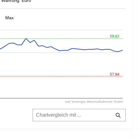
Währung: Euro
Max
59,62
57,94
vwd Vereinigte Wirtschaftsdienste GmbH