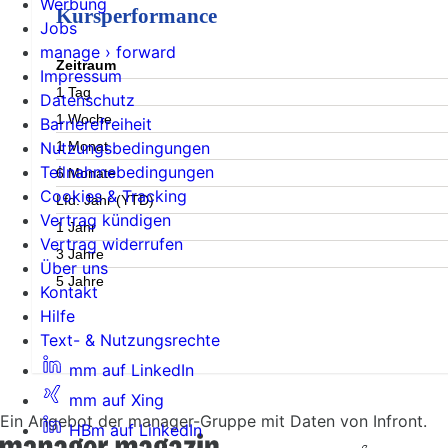
Werbung
Kursperformance
Jobs
manage › forward
Zeitraum
Impressum
1 Tag
Datenschutz
1 Woche
Barrierefreiheit
1 Monat
Nutzungsbedingungen
Teilnahmebedingungen
6 Monate
Cookies & Tracking
Lfd. Jahr (YTD)
Vertrag kündigen
1 Jahr
Vertrag widerrufen
3 Jahre
Über uns
5 Jahre
Kontakt
Hilfe
Text- & Nutzungsrechte
mm auf LinkedIn
mm auf Xing
Ein Angebot der manager-Gruppe mit Daten von Infront.
HBm auf LinkedIn