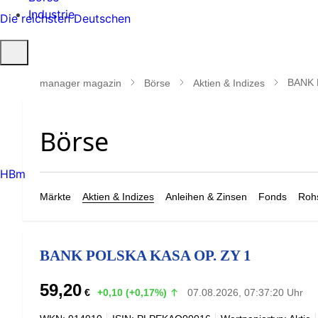
Industrie
Die reichsten Deutschen
Suche
öffnen
BANK 
manager magazin
Börse
Aktien & Indizes
HBm
Märkte
Aktien & Indizes
Anleihen & Zinsen
Fonds
Rohs
BANK POLSKA KASA OP. ZY 1
59,20
€
+0,10 (+0,17%)
07.08.2026, 07:37:20 Uhr