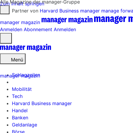
Alle Magazine der manager-Gruppe
Zum Inhalt springen
Partner von
Harvard Business manager
manage forw
manager magazin
Anmelden
Abonnement
Anmelden
Menü
öffnen
Menü
Schlagzeilen
manager magazin
Mobilität
Tech
Harvard Business manager
Handel
Banken
Geldanlage
Börse