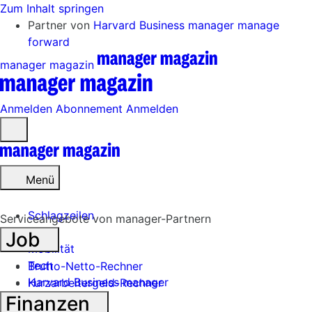
Zum Inhalt springen
Partner von
Harvard Business manager
manage
forward
manager magazin
Anmelden
Abonnement
Anmelden
Menü
öffnen
Menü
Schlagzeilen
Serviceangebote von manager-Partnern
Job
Mobilität
Tech
Brutto-Netto-Rechner
Harvard Business manager
Kurzarbeitergeld-Rechner
Finanzen
Handel