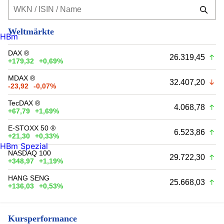
Weltmärkte
HBm
DAX ®
26.319,45
+179,32
+0,69%
MDAX ®
32.407,20
-23,92
-0,07%
TecDAX ®
4.068,78
+67,79
+1,69%
E-STOXX 50 ®
6.523,86
+21,30
+0,33%
HBm Spezial
NASDAQ 100
29.722,30
+348,97
+1,19%
HANG SENG
25.668,03
+136,03
+0,53%
Kursperformance