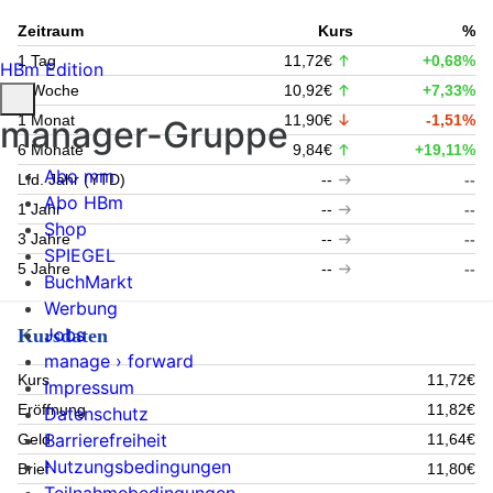
Zeitraum
Kurs
%
1 Tag
11,72€
+0,68%
HBm Edition
1 Woche
10,92€
+7,33%
1 Monat
11,90€
-1,51%
manager-Gruppe
6 Monate
9,84€
+19,11%
Abo mm
Lfd. Jahr (YTD)
--
--
Abo HBm
1 Jahr
--
--
Shop
3 Jahre
--
--
SPIEGEL
5 Jahre
--
--
BuchMarkt
Werbung
Jobs
Kursdaten
manage › forward
Kurs
11,72€
Impressum
Eröffnung
11,82€
Datenschutz
Barrierefreiheit
Geld
11,64€
Nutzungsbedingungen
Brief
11,80€