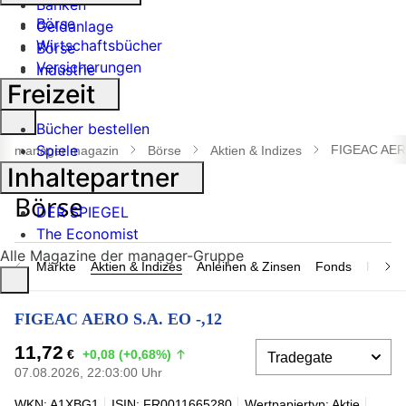
Banken
Börse
Geldanlage
Wirtschaftsbücher
Börse
Versicherungen
Industrie
Freizeit
Suche
Bücher bestellen
öffnen
Spiele
FIGEAC AERO
manager magazin
Börse
Aktien & Indizes
Inhaltepartner
DER SPIEGEL
The Economist
Alle Magazine der manager-Gruppe
Märkte
Aktien & Indizes
Anleihen & Zinsen
Fonds
Rohsto
FIGEAC AERO S.A. EO -,12
11,72
€
+0,08 (+0,68%)
07.08.2026, 22:03:00 Uhr
WKN: A1XBG1
ISIN: FR0011665280
Wertpapiertyp: Aktie