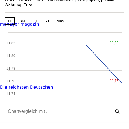
Währung: Euro
1T
3M
1J
5J
Max
manager magazin
11,82
11,82
11,80
11,78
11,76
11,76
Die reichsten Deutschen
11,74