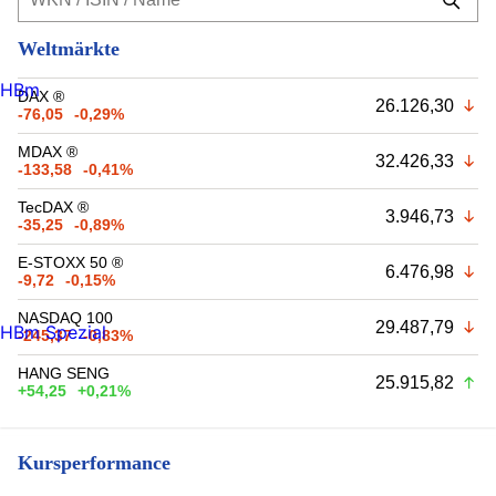
Weltmärkte
HBm
DAX ®
26.126,30
-76,05
-0,29%
MDAX ®
32.426,33
-133,58
-0,41%
TecDAX ®
3.946,73
-35,25
-0,89%
E-STOXX 50 ®
6.476,98
-9,72
-0,15%
NASDAQ 100
29.487,79
HBm Spezial
-245,37
-0,83%
HANG SENG
25.915,82
+54,25
+0,21%
Kursperformance