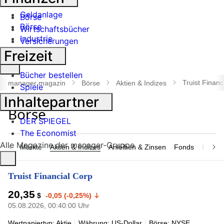
Banken
Geldanlage
Börse
Börse
Wirtschaftsbücher
Industrie
Versicherungen
Freizeit
Suche
Bücher bestellen
öffnen
Truist Financ
manager magazin
Börse
Aktien & Indizes
Spiele
Inhaltepartner
DER SPIEGEL
The Economist
Alle Magazine der manager-Gruppe
Märkte
Aktien & Indizes
Anleihen & Zinsen
Fonds
Rohsto
Truist Financial Corp
20,35
$
-0,05 (-0,25%)
05.08.2026, 00:40:00 Uhr
Wertpapiertyp: Aktie
Währung: US-Dollar
Börse: NYSE