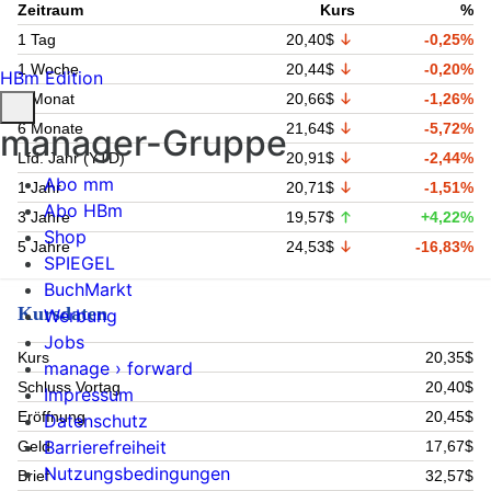
Zeitraum
Kurs
%
1 Tag
20,40$
-0,25%
1 Woche
20,44$
-0,20%
HBm Edition
1 Monat
20,66$
-1,26%
6 Monate
21,64$
-5,72%
manager-Gruppe
Lfd. Jahr (YTD)
20,91$
-2,44%
Abo mm
1 Jahr
20,71$
-1,51%
Abo HBm
3 Jahre
19,57$
+4,22%
Shop
5 Jahre
24,53$
-16,83%
SPIEGEL
BuchMarkt
Kursdaten
Werbung
Jobs
Kurs
20,35$
manage › forward
Schluss Vortag
20,40$
Impressum
Eröffnung
20,45$
Datenschutz
Barrierefreiheit
Geld
17,67$
Nutzungsbedingungen
Brief
32,57$