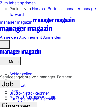
Zum Inhalt springen
Partner von
Harvard Business manager
manage
forward
manager magazin
Anmelden
Abonnement
Anmelden
Menü
öffnen
Menü
Schlagzeilen
Serviceangebote von manager-Partnern
Job
Mobilität
Tech
Brutto-Netto-Rechner
Harvard Business manager
Kurzarbeitergeld-Rechner
Handel
Finanzen