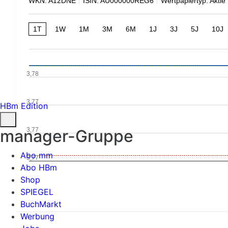
WKN: A12DNE
ISIN: AU000000REG6
Wertpapiertyp: Aktie
1T
1W
1M
3M
6M
1J
3J
5J
10J
3,78
3,77
HBm Edition
3,77
manager-Gruppe
Abo mm
3,77
Abo HBm
Shop
SPIEGEL
BuchMarkt
Werbung