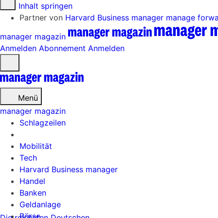
Zum Inhalt springen
Partner von
Harvard Business manager
manage forw
manager magazin
Anmelden
Abonnement
Anmelden
Menü
öffnen
Menü
manager magazin
Schlagzeilen
Mobilität
Tech
Harvard Business manager
Handel
Banken
Geldanlage
Börse
Die reichsten Deutschen