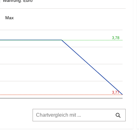
Währung: Euro
Max
3,78
3,77