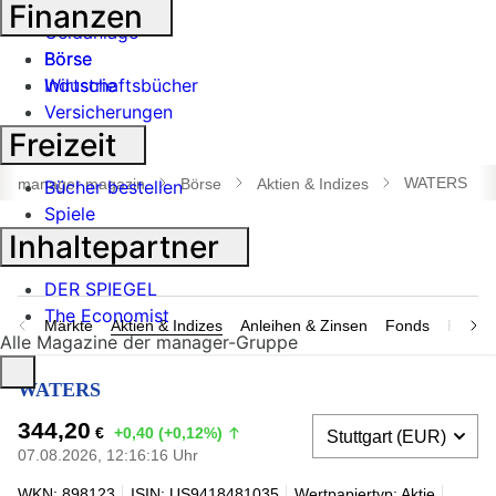
Banken
Finanzen
Geldanlage
Börse
Börse
Industrie
Wirtschaftsbücher
Versicherungen
Freizeit
Suche
öffnen
WATERS
manager magazin
Börse
Aktien & Indizes
Bücher bestellen
Spiele
Inhaltepartner
DER SPIEGEL
The Economist
Märkte
Aktien & Indizes
Anleihen & Zinsen
Fonds
Rohsto
Alle Magazine der manager-Gruppe
WATERS
344,20
€
+0,40 (+0,12%)
07.08.2026, 12:16:16 Uhr
WKN: 898123
ISIN: US9418481035
Wertpapiertyp: Aktie