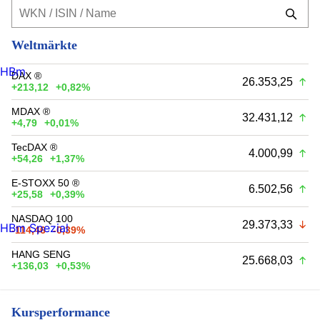
Weltmärkte
HBm
DAX ®
26.353,25
+213,12
+0,82%
MDAX ®
32.431,12
+4,79
+0,01%
TecDAX ®
4.000,99
+54,26
+1,37%
E-STOXX 50 ®
6.502,56
+25,58
+0,39%
NASDAQ 100
29.373,33
HBm Spezial
-114,46
-0,39%
HANG SENG
25.668,03
+136,03
+0,53%
Kursperformance