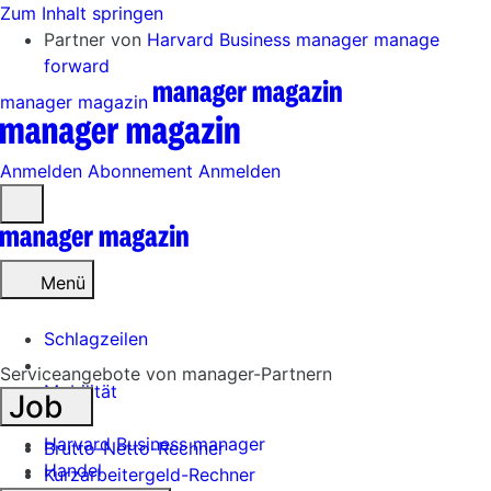
Zum Inhalt springen
Partner von
Harvard Business manager
manage
forward
manager magazin
Anmelden
Abonnement
Anmelden
Menü
öffnen
Menü
Schlagzeilen
Serviceangebote von manager-Partnern
Mobilität
Job
Tech
Harvard Business manager
Brutto-Netto-Rechner
Handel
Kurzarbeitergeld-Rechner