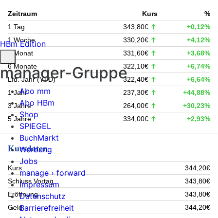
Zeitraum
Kurs
%
1 Tag
343,80€
+0,12%
1 Woche
330,20€
+4,12%
HBm Edition
1 Monat
331,60€
+3,68%
6 Monate
322,10€
+6,74%
manager-Gruppe
Lfd. Jahr (YTD)
322,40€
+6,64%
Abo mm
1 Jahr
237,30€
+44,88%
Abo HBm
3 Jahre
264,00€
+30,23%
Shop
5 Jahre
334,00€
+2,93%
SPIEGEL
BuchMarkt
Kursdaten
Werbung
Jobs
Kurs
344,20€
manage › forward
Schluss Vortag
343,80€
Impressum
Eröffnung
343,80€
Datenschutz
Barrierefreiheit
Geld
344,20€