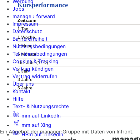
Werbung
Kursperformance
Jobs
manage › forward
Zeitraum
Impressum
1 Tag
Datenschutz
1 Woche
Barrierefreiheit
1 Monat
Nutzungsbedingungen
Teilnahmebedingungen
6 Monate
Cookies & Tracking
Lfd. Jahr (YTD)
Vertrag kündigen
1 Jahr
Vertrag widerrufen
3 Jahre
Über uns
5 Jahre
Kontakt
Hilfe
Text- & Nutzungsrechte
mm auf LinkedIn
mm auf Xing
Ein Angebot der manager-Gruppe mit Daten von Infront.
HBm auf LinkedIn