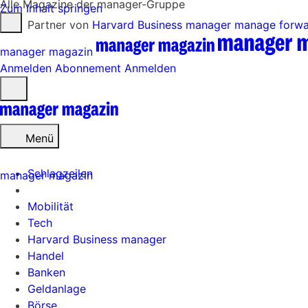
Alle Magazine der manager-Gruppe
Zum Inhalt springen
Partner von
Harvard Business manager
manage forw
manager magazin
Anmelden
Abonnement
Anmelden
Menü
öffnen
Menü
Schlagzeilen
manager magazin
Mobilität
Tech
Harvard Business manager
Handel
Banken
Geldanlage
Börse