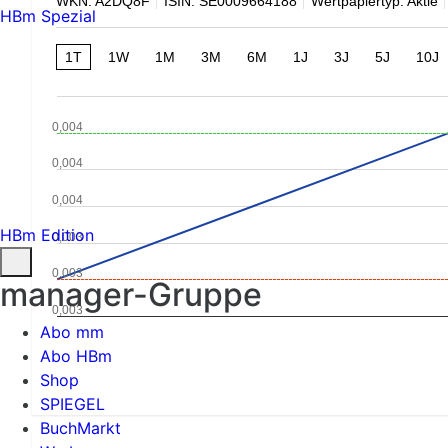
WKN: A2DQ8F
ISIN: SE0009664188
Wertpapiertyp: Aktie
HBm Spezial
1T
1W
1M
3M
6M
1J
3J
5J
10J
0,004
0,004
0,004
HBm Edition
0,003
0,003
manager-Gruppe
0,003
Abo mm
Abo HBm
Shop
SPIEGEL
BuchMarkt