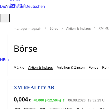
Industrie
Die reichsten Deutschen
Suche
öffnen
XM RE
manager magazin
Börse
Aktien & Indizes
HBm
Märkte
Aktien & Indizes
Anleihen & Zinsen
Fonds
Rohs
XM REALITY AB
0,004
€
+0,000 (+12,50%)
06.08.2026, 19:32:29 Uhr