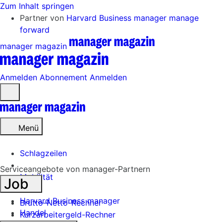
Zum Inhalt springen
Partner von
Harvard Business manager
manage
forward
manager magazin
Anmelden
Abonnement
Anmelden
Menü
öffnen
Menü
Schlagzeilen
Serviceangebote von manager-Partnern
Mobilität
Job
Tech
Harvard Business manager
Brutto-Netto-Rechner
Handel
Kurzarbeitergeld-Rechner