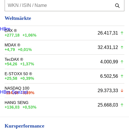
Weltmärkte
HBm
DAX ®
26.417,31
+277,18
+1,06%
MDAX ®
32.431,12
+4,79
+0,01%
TecDAX ®
4.000,99
+54,26
+1,37%
E-STOXX 50 ®
6.502,56
+25,58
+0,39%
NASDAQ 100
29.373,33
HBm Spezial
-114,46
-0,39%
HANG SENG
25.668,03
+136,03
+0,53%
Kursperformance