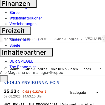
Banken
Finanzen
Geldanlage
Börse
Börse
Industrie
Wirtschaftsbücher
Versicherungen
Freizeit
Suche
öffnen
VEOLIA ENV
manager magazin
Börse
Aktien & Indizes
Bücher bestellen
Spiele
Inhaltepartner
DER SPIEGEL
The Economist
Märkte
Aktien & Indizes
Anleihen & Zinsen
Fonds
Rohsto
Alle Magazine der manager-Gruppe
VEOLIA ENVIRONNE. EO 5
35,23
€
-0,08 (-0,23%)
07.08.2026, 14:53:10 Uhr
WKN: 501451
ISIN: FR0000124141
Wertpapiertyp: Aktie