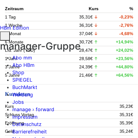
Zeitraum
Kurs
%
1 Tag
35,31€
-0,23%
1 Woche
36,31€
-2,76%
HBm Edition
1 Monat
37,04€
-4,68%
6 Monate
30,72€
+14,94%
manager-Gruppe
Lfd. Jahr (YTD)
28,47€
+24,02%
Abo mm
1 Jahr
28,58€
+23,56%
Abo HBm
3 Jahre
24,39€
+44,80%
Shop
5 Jahre
21,46€
+64,56%
SPIEGEL
BuchMarkt
Kursdaten
Werbung
Jobs
Kurs
35,23€
manage › forward
Schluss Vortag
35,31€
Impressum
Eröffnung
35,39€
Datenschutz
Barrierefreiheit
Geld
35,24€