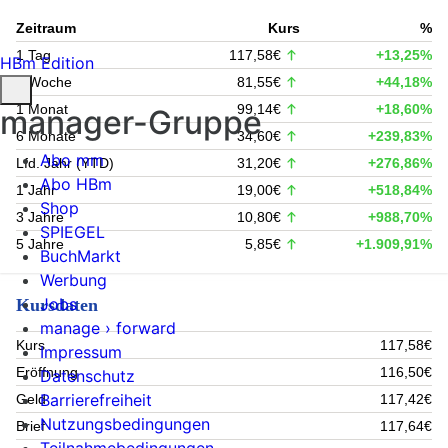
Zeitraum
Kurs
%
1 Tag
117,58€
+13,25%
HBm Edition
1 Woche
81,55€
+44,18%
1 Monat
99,14€
+18,60%
manager-Gruppe
6 Monate
34,60€
+239,83%
Abo mm
Lfd. Jahr (YTD)
31,20€
+276,86%
Abo HBm
1 Jahr
19,00€
+518,84%
Shop
3 Jahre
10,80€
+988,70%
SPIEGEL
5 Jahre
5,85€
+1.909,91%
BuchMarkt
Werbung
Jobs
Kursdaten
manage › forward
Kurs
117,58€
Impressum
Eröffnung
116,50€
Datenschutz
Barrierefreiheit
Geld
117,42€
Nutzungsbedingungen
Brief
117,64€