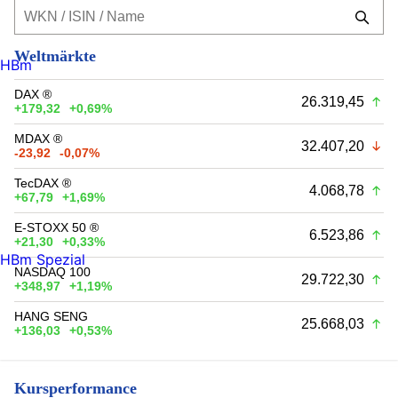
Weltmärkte
HBm
DAX ®
26.319,45
+179,32
+0,69%
MDAX ®
32.407,20
-23,92
-0,07%
TecDAX ®
4.068,78
+67,79
+1,69%
E-STOXX 50 ®
6.523,86
+21,30
+0,33%
HBm Spezial
NASDAQ 100
29.722,30
+348,97
+1,19%
HANG SENG
25.668,03
+136,03
+0,53%
Kursperformance