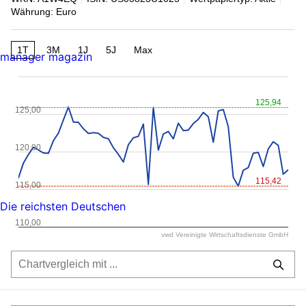
Währung: Euro
1T
3M
1J
5J
Max
manager magazin
125,94
125,00
120,00
115,42
115,00
Die reichsten Deutschen
110,00
vwd Vereinigte Wirtschaftsdienste GmbH