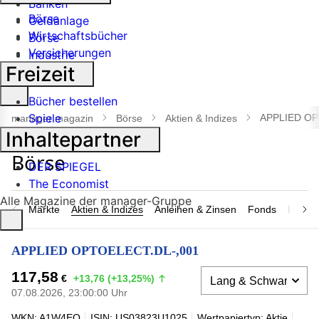
Banken
Börse
Geldanlage
Wirtschaftsbücher
Börse
Versicherungen
Industrie
Freizeit
Suche
Bücher bestellen
öffnen
Spiele
APPLIED OP
manager magazin
Börse
Aktien & Indizes
Inhaltepartner
DER SPIEGEL
The Economist
Alle Magazine der manager-Gruppe
Märkte
Aktien & Indizes
Anleihen & Zinsen
Fonds
Rohsto
APPLIED OPTOELECT.DL-,001
117,58
€
+13,76 (+13,25%)
07.08.2026, 23:00:00 Uhr
WKN: A1W4EQ
ISIN: US03823U1025
Wertpapiertyp: Aktie