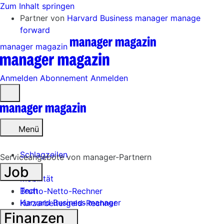
Zum Inhalt springen
Partner von
Harvard Business manager
manage
forward
manager magazin
Anmelden
Abonnement
Anmelden
Menü
öffnen
Menü
Schlagzeilen
Serviceangebote von manager-Partnern
Job
Mobilität
Tech
Brutto-Netto-Rechner
Harvard Business manager
Kurzarbeitergeld-Rechner
Finanzen
Handel