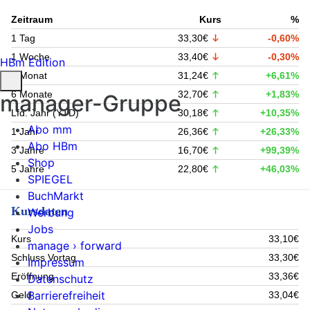
Zeitraum
Kurs
%
1 Tag
33,30€
-0,60%
1 Woche
33,40€
-0,30%
HBm Edition
1 Monat
31,24€
+6,61%
6 Monate
32,70€
+1,83%
manager-Gruppe
Lfd. Jahr (YTD)
30,18€
+10,35%
Abo mm
1 Jahr
26,36€
+26,33%
Abo HBm
3 Jahre
16,70€
+99,39%
Shop
5 Jahre
22,80€
+46,03%
SPIEGEL
BuchMarkt
Kursdaten
Werbung
Jobs
Kurs
33,10€
manage › forward
Schluss Vortag
33,30€
Impressum
Eröffnung
33,36€
Datenschutz
Barrierefreiheit
Geld
33,04€