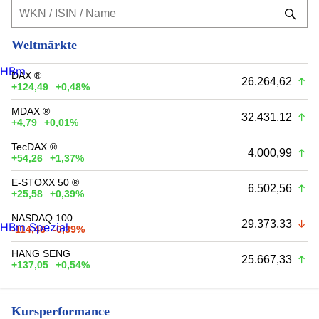
Weltmärkte
HBm
DAX ®
26.264,62
+124,49
+0,48%
MDAX ®
32.431,12
+4,79
+0,01%
TecDAX ®
4.000,99
+54,26
+1,37%
E-STOXX 50 ®
6.502,56
+25,58
+0,39%
NASDAQ 100
29.373,33
HBm Spezial
-114,46
-0,39%
HANG SENG
25.667,33
+137,05
+0,54%
Kursperformance