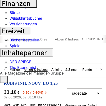
Banken
Finanzen
Geldanlage
Börse
Börse
Industrie
Wirtschaftsbücher
Versicherungen
Freizeit
Suche
öffnen
RUBIS INH. 
manager magazin
Börse
Aktien & Indizes
Bücher bestellen
Spiele
Inhaltepartner
DER SPIEGEL
The Economist
Märkte
Aktien & Indizes
Anleihen & Zinsen
Fonds
Rohsto
Alle Magazine der manager-Gruppe
RUBIS INH. NOUV. EO 1,25
33,10
€
-0,20 (-0,60%)
07.08.2026, 09:58:18 Uhr
WKN: A2DUVQ
ISIN: FR0013269123
Wertpapiertyp: Aktie