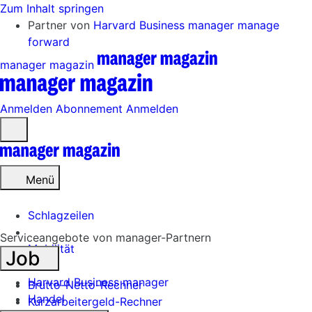
Zum Inhalt springen
Partner von
Harvard Business manager
manage
forward
manager magazin
Anmelden
Abonnement
Anmelden
Menü
öffnen
Menü
Schlagzeilen
Serviceangebote von manager-Partnern
Mobilität
Job
Tech
Harvard Business manager
Brutto-Netto-Rechner
Handel
Kurzarbeitergeld-Rechner