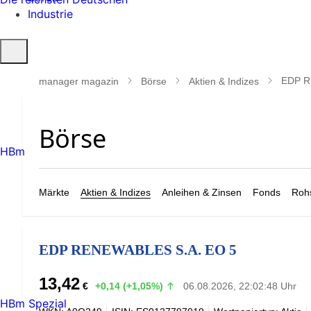
Industrie
Suche
öffnen
EDP R
manager magazin
Börse
Aktien & Indizes
HBm
Märkte
Aktien & Indizes
Anleihen & Zinsen
Fonds
Rohs
EDP RENEWABLES S.A. EO 5
13,42
€
+0,14 (+1,05%)
06.08.2026, 22:02:48 Uhr
HBm Spezial