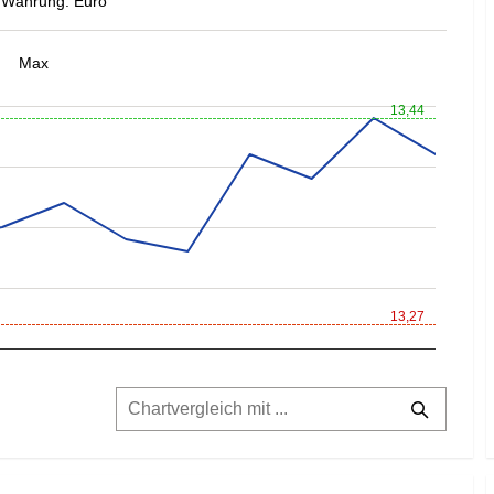
Währung: Euro
Max
13,44
13,27