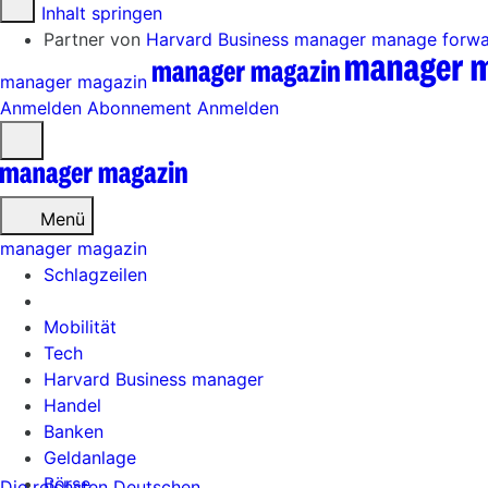
Zum Inhalt springen
Partner von
Harvard Business manager
manage forw
manager magazin
Anmelden
Abonnement
Anmelden
Menü
öffnen
Menü
manager magazin
Schlagzeilen
Mobilität
Tech
Harvard Business manager
Handel
Banken
Geldanlage
Börse
Die reichsten Deutschen