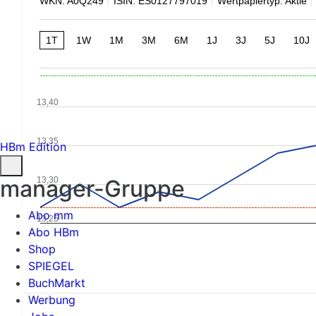
WKN: A0Q249
ISIN: ES0127797019
Wertpapiertyp: Aktie
1T
1W
1M
3M
6M
1J
3J
5J
10J
13,40
13,35
HBm Edition
13,30
manager-Gruppe
Abo mm
13,25
Abo HBm
Shop
SPIEGEL
BuchMarkt
Werbung