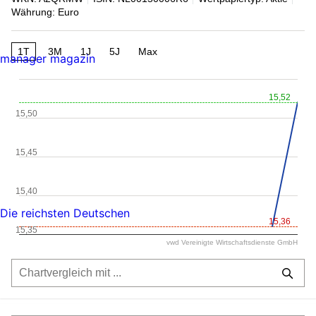
Währung: Euro
1T
3M
1J
5J
Max
manager magazin
15,52
15,50
15,45
15,40
Die reichsten Deutschen
15,36
15,35
vwd Vereinigte Wirtschaftsdienste GmbH