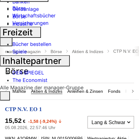
Banken
Börse
Geldanlage
Wirtschaftsbücher
Börse
Versicherungen
Industrie
Freizeit
Suche
Bücher bestellen
öffnen
Spiele
CTP N.V. EO
manager magazin
Börse
Aktien & Indizes
Inhaltepartner
DER SPIEGEL
The Economist
Alle Magazine der manager-Gruppe
Märkte
Aktien & Indizes
Anleihen & Zinsen
Fonds
Rohsto
CTP N.V. EO 1
15,52
€
-1,58 (-9,24%)
05.08.2026, 22:57:46 Uhr
WKN: A2QRMW
ISIN: NL00150006R6
Wertpapiertyp: Aktie