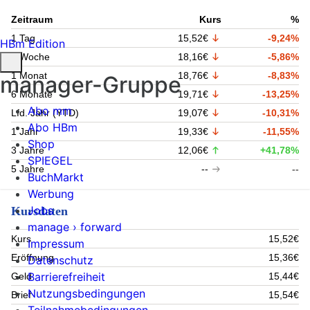
Zeitraum
Kurs
%
1 Tag
15,52€
-9,24%
HBm Edition
1 Woche
18,16€
-5,86%
1 Monat
18,76€
-8,83%
manager-Gruppe
6 Monate
19,71€
-13,25%
Abo mm
Lfd. Jahr (YTD)
19,07€
-10,31%
Abo HBm
1 Jahr
19,33€
-11,55%
Shop
3 Jahre
12,06€
+41,78%
SPIEGEL
5 Jahre
--
--
BuchMarkt
Werbung
Jobs
Kursdaten
manage › forward
Kurs
15,52€
Impressum
Eröffnung
15,36€
Datenschutz
Barrierefreiheit
Geld
15,44€
Nutzungsbedingungen
Brief
15,54€