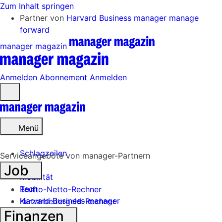
Zum Inhalt springen
Partner von
Harvard Business manager
manage
forward
manager magazin
Anmelden
Abonnement
Anmelden
Menü
öffnen
Menü
Schlagzeilen
Serviceangebote von manager-Partnern
Job
Mobilität
Tech
Brutto-Netto-Rechner
Harvard Business manager
Kurzarbeitergeld-Rechner
Finanzen
Handel