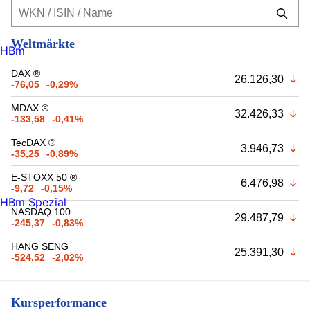
Weltmärkte
HBm
DAX ®
26.126,30
-76,05
-0,29%
MDAX ®
32.426,33
-133,58
-0,41%
TecDAX ®
3.946,73
-35,25
-0,89%
E-STOXX 50 ®
6.476,98
-9,72
-0,15%
HBm Spezial
NASDAQ 100
29.487,79
-245,37
-0,83%
HANG SENG
25.391,30
-524,52
-2,02%
Kursperformance