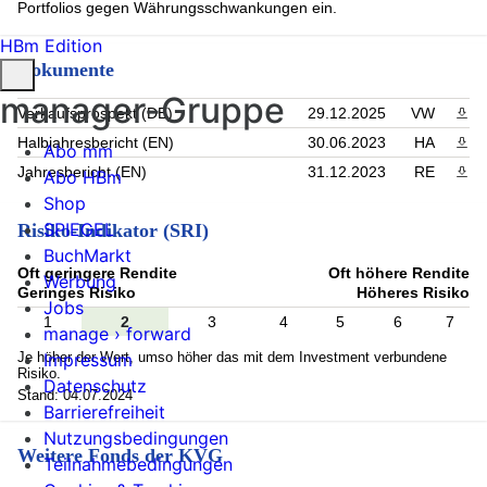
Portfolios gegen Währungsschwankungen ein.
HBm Edition
Dokumente
manager-Gruppe
Verkaufsprospekt (DE)
29.12.2025
VW
PDF 
Halbjahresbericht (EN)
30.06.2023
HA
PDF 
Abo mm
Jahresbericht (EN)
31.12.2023
RE
PDF 
Abo HBm
Shop
SPIEGEL
Risiko-Indikator (SRI)
BuchMarkt
Oft geringere Rendite
Oft höhere Rendite
Werbung
Geringes Risiko
Höheres Risiko
Jobs
1
2
3
4
5
6
7
manage › forward
Je höher der Wert, umso höher das mit dem Investment verbundene
Impressum
Risiko.
Datenschutz
Stand: 04.07.2024
Barrierefreiheit
Nutzungsbedingungen
Weitere Fonds der KVG
Teilnahmebedingungen