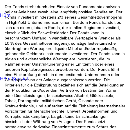
Der Fonds strebt durch den Einsatz von Fundamentalanalysen
bei der Anleihenauswahl eine langfristig positive Rendite an. Der
HBm
Fonds investiert mindestens 2/3 seines Gesamtnettovermögens
in HighYield-Unternehmensanleihen. Bei dem Fonds handelt es
sich um einen globalen Fonds, der in allen Regionen investiert,
einschließlich der Schwellenländer. Der Fonds kann in
beschränktem Umfang in wandelbare Wertpapiere (weniger als
10 % des Gesamtnettovermögens), sonstige festverzinsliche
übertragbare Wertpapiere, liquide Mittel und/oder regelmäßig
gehandelte Geldmarktinstrumente investieren. Der Fonds kann in
Aktien und aktienähnliche Wertpapiere investieren, die im
Rahmen einer Umstrukturierung einer Emittentin oder eines
anderen Kapitalereignisses erworben werden. Der Fonds führt
eine Ethikprüfung durch, in dem bestimmte Unternehmen oder
HBm Spezial
Wertpapiere von der Anlage ausgeschlossen werden. Die
Kriterien für die Ethikprüfung beziehen sich auf die Beteiligung an
der Produktion und/oder dem Vertrieb von bestimmten Waren
oder Dienstleistungen, beispielsweise Alkohol, Glücksspiele,
Tabak, Pornografie, militärisches Gerät, Ölsande oder
Kraftwerkskohle, und außerdem auf die Einhaltung internationaler
Vorschriften für Menschenrechte, Umwelt, Arbeitsnormen und
Korruptionsbekämpfung. Es gibt keine Einschränkungen
hinsichtlich der Währung von Anlagen. Der Fonds setzt
normalerweise derivative Finanzinstrumente zum Schutz des