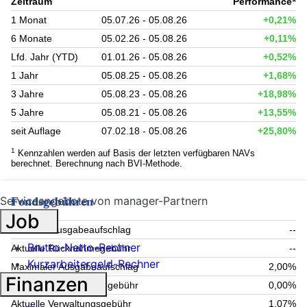
Zeitraum
Performance
1 Monat
05.07.26 - 05.08.26
+0,21%
6 Monate
05.02.26 - 05.08.26
+0,11%
Lfd. Jahr (YTD)
01.01.26 - 05.08.26
+0,52%
1 Jahr
05.08.25 - 05.08.26
+1,68%
3 Jahre
05.08.23 - 05.08.26
+18,98%
5 Jahre
05.08.21 - 05.08.26
+13,55%
seit Auflage
07.02.18 - 05.08.26
+25,80%
1
Kennzahlen werden auf Basis der letzten verfügbaren NAVs
berechnet. Berechnung nach BVI-Methode.
Serviceangebote von manager-Partnern
Fondsgebühren
Job
Aktueller Ausgabeaufschlag
--
Brutto-Netto-Rechner
Aktuelle Rücknahmegebühr
--
Kurzarbeitergeld-Rechner
Maximaler Ausgabeaufschlag
2,00%
Finanzen
Maximale Rücknahmegebühr
0,00%
Aktuelle Verwaltungsgebühr
1,07%