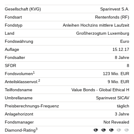
Gesellschaft (KVG)
Sparinvest S.A.
Fondsart
Rentenfonds (RF)
Fondstyp
Anleihen Hochzins mittlere Laufzeit
Land
Großherzogtum Luxemburg
Fondswährung
Euro
Auflage
15.12.17
Fondsalter
8 Jahre
SFDR
8
1
Fondsvolumen
123 Mio. EUR
2
Anteilsklassenvol.
9 Mio. EUR
Teilfondsname
Value Bonds - Global Ethical H
Umbrellaname
Sparinvest SICAV
Preisberechnungs-Frequenz
täglich
Anlagehorizont
3 Jahre
Fondsmanager
Not Revealed
3
Diamond-Rating