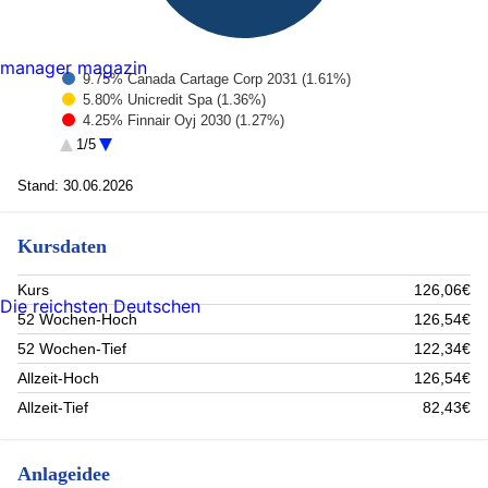
manager magazin
9.75% Canada Cartage Corp 2031 (1.61%)
5.80% Unicredit Spa (1.36%)
4.25% Finnair Oyj 2030 (1.27%)
8.73% Duran Life Science Holding Gmbh 2030 (1.16%)
1/5
6.00% Fair Isaac Corp 2033 (1.13%)
7.00% Endeavour Mining Plc 2030 (1.12%)
Stand: 30.06.2026
8.75% Kruk Sa 2028 (1.11%)
7.00% Deuce Finco Plc 2031 (1.08%)
Kursdaten
6.75% Topsoe A/S 3024 (1.05%)
6.88% Coeur Mining Inc 2032 (1.03%)
Rest (88.08%)
Kurs
126,06€
Die reichsten Deutschen
52 Wochen-Hoch
126,54€
52 Wochen-Tief
122,34€
Allzeit-Hoch
126,54€
Allzeit-Tief
82,43€
Anlageidee