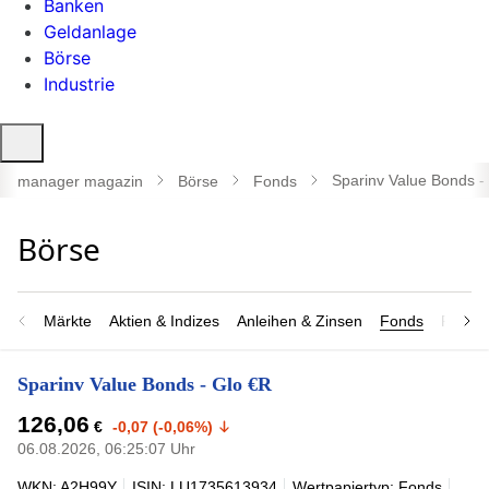
Banken
Geldanlage
Börse
Industrie
Suche
öffnen
Sparinv Value Bonds -
manager magazin
Börse
Fonds
Märkte
Aktien & Indizes
Anleihen & Zinsen
Fonds
Rohsto
Sparinv Value Bonds - Glo €R
126,06
€
-0,07 (-0,06%)
06.08.2026, 06:25:07 Uhr
WKN: A2H99Y
ISIN: LU1735613934
Wertpapiertyp: Fonds