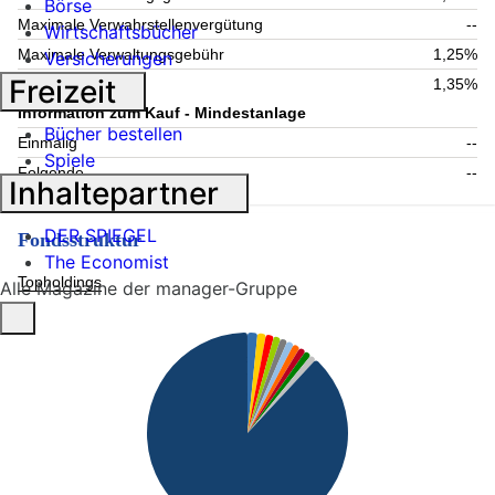
Börse
Maximale Verwahrstellenvergütung
--
Wirtschaftsbücher
Maximale Verwaltungsgebühr
1,25%
Versicherungen
Freizeit
Laufende Kosten
1,35%
Information zum Kauf - Mindestanlage
Bücher bestellen
Einmalig
--
Spiele
Folgende
--
Inhaltepartner
DER SPIEGEL
Fondsstruktur
The Economist
Topholdings
Alle Magazine der manager-Gruppe