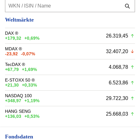
Weltmärkte
DAX ®
26.319,45
+179,32
+0,69%
MDAX ®
32.407,20
-23,92
-0,07%
TecDAX ®
4.068,78
+67,79
+1,69%
E-STOXX 50 ®
6.523,86
+21,30
+0,33%
NASDAQ 100
29.722,30
+348,97
+1,19%
HANG SENG
25.668,03
+136,03
+0,53%
Fondsdaten