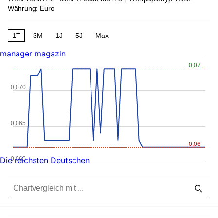
Währung: Euro
1T
3M
1J
5J
Max
manager magazin
0,07
0,070
0,065
0,06
0,060
Die reichsten Deutschen