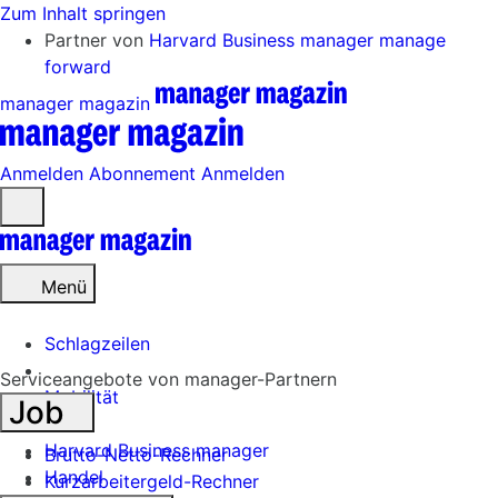
Zum Inhalt springen
Partner von
Harvard Business manager
manage
forward
manager magazin
Anmelden
Abonnement
Anmelden
Menü
öffnen
Menü
Schlagzeilen
Serviceangebote von manager-Partnern
Mobilität
Job
Tech
Harvard Business manager
Brutto-Netto-Rechner
Handel
Kurzarbeitergeld-Rechner