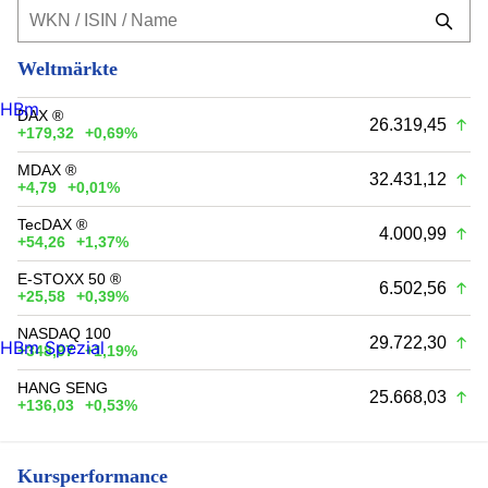
Weltmärkte
HBm
DAX ®
26.319,45
+179,32
+0,69%
MDAX ®
32.431,12
+4,79
+0,01%
TecDAX ®
4.000,99
+54,26
+1,37%
E-STOXX 50 ®
6.502,56
+25,58
+0,39%
NASDAQ 100
29.722,30
HBm Spezial
+348,97
+1,19%
HANG SENG
25.668,03
+136,03
+0,53%
Kursperformance