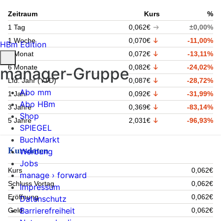
Zeitraum
Kurs
%
1 Tag
0,062€
±0,00%
1 Woche
0,070€
-11,00%
HBm Edition
1 Monat
0,072€
-13,11%
6 Monate
0,082€
-24,02%
manager-Gruppe
Lfd. Jahr (YTD)
0,087€
-28,72%
Abo mm
1 Jahr
0,092€
-31,99%
Abo HBm
3 Jahre
0,369€
-83,14%
Shop
5 Jahre
2,031€
-96,93%
SPIEGEL
BuchMarkt
Kursdaten
Werbung
Jobs
Kurs
0,062€
manage › forward
Schluss Vortag
0,062€
Impressum
Eröffnung
0,062€
Datenschutz
Barrierefreiheit
Geld
0,062€