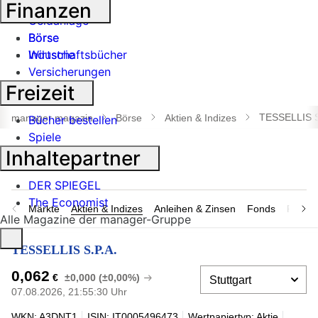
Banken
Finanzen
Geldanlage
Börse
Börse
Industrie
Wirtschaftsbücher
Versicherungen
Freizeit
Suche
öffnen
TESSELLIS S
manager magazin
Börse
Aktien & Indizes
Bücher bestellen
Spiele
Inhaltepartner
DER SPIEGEL
The Economist
Märkte
Aktien & Indizes
Anleihen & Zinsen
Fonds
Rohsto
Alle Magazine der manager-Gruppe
TESSELLIS S.P.A.
0,062
€
±0,000 (±0,00%)
07.08.2026, 21:55:30 Uhr
WKN: A3DNT1
ISIN: IT0005496473
Wertpapiertyp: Aktie