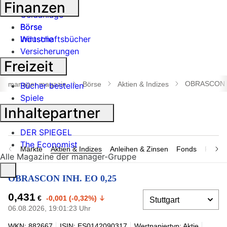
Banken
Finanzen
Geldanlage
Börse
Börse
Industrie
Wirtschaftsbücher
Versicherungen
Freizeit
Suche
öffnen
OBRASCON I
manager magazin
Börse
Aktien & Indizes
Bücher bestellen
Spiele
Inhaltepartner
DER SPIEGEL
The Economist
Märkte
Aktien & Indizes
Anleihen & Zinsen
Fonds
Rohsto
Alle Magazine der manager-Gruppe
OBRASCON INH. EO 0,25
0,431
€
-0,001 (-0,32%)
06.08.2026, 19:01:23 Uhr
WKN: 882667
ISIN: ES0142090317
Wertpapiertyp: Aktie