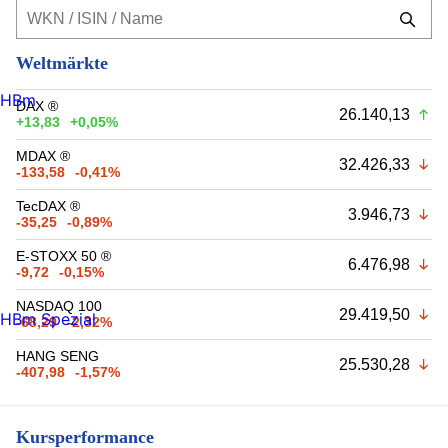
Weltmärkte
HBm
DAX ®
26.140,13
+13,83
+0,05%
MDAX ®
32.426,33
-133,58
-0,41%
TecDAX ®
3.946,73
-35,25
-0,89%
E-STOXX 50 ®
6.476,98
-9,72
-0,15%
NASDAQ 100
29.419,50
HBm Spezial
-68,29
-2,32%
HANG SENG
25.530,28
-407,98
-1,57%
Kursperformance