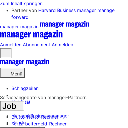
Zum Inhalt springen
Partner von
Harvard Business manager
manage
forward
manager magazin
Anmelden
Abonnement
Anmelden
Menü
öffnen
Menü
Schlagzeilen
Serviceangebote von manager-Partnern
Mobilität
Job
Tech
Harvard Business manager
Brutto-Netto-Rechner
Handel
Kurzarbeitergeld-Rechner