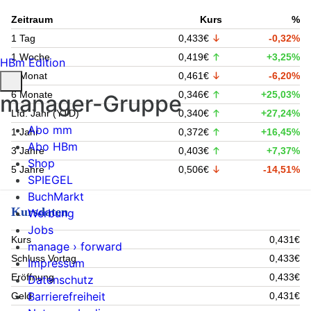
Zeitraum
Kurs
%
1 Tag
0,433€
-0,32%
1 Woche
0,419€
+3,25%
HBm Edition
1 Monat
0,461€
-6,20%
6 Monate
0,346€
+25,03%
manager-Gruppe
Lfd. Jahr (YTD)
0,340€
+27,24%
Abo mm
1 Jahr
0,372€
+16,45%
Abo HBm
3 Jahre
0,403€
+7,37%
Shop
5 Jahre
0,506€
-14,51%
SPIEGEL
BuchMarkt
Kursdaten
Werbung
Jobs
Kurs
0,431€
manage › forward
Schluss Vortag
0,433€
Impressum
Eröffnung
0,433€
Datenschutz
Barrierefreiheit
Geld
0,431€