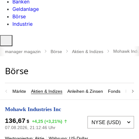
Banken
Geldanlage
Börse
Industrie
Suche
öffnen
Mohawk Indus
manager magazin
Börse
Aktien & Indizes
Märkte
Aktien & Indizes
Anleihen & Zinsen
Fonds
Rohsto
Mohawk Industries Inc
136,67
$
+4,25 (+3,21%)
07.08.2026, 21:12:46 Uhr
Wertpapiertyp: Aktie
Währung: US-Dollar