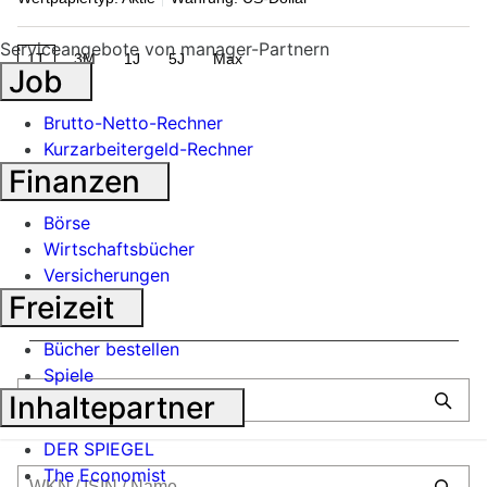
Serviceangebote von manager-Partnern
1T
3M
1J
5J
Max
Job
Brutto-Netto-Rechner
Kurzarbeitergeld-Rechner
Finanzen
Börse
Wirtschaftsbücher
Versicherungen
Freizeit
Bücher bestellen
Spiele
Inhaltepartner
DER SPIEGEL
The Economist