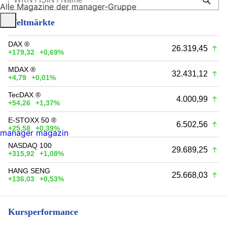
Alle Magazine der manager-Gruppe
Weltmärkte
DAX ®
26.319,45
+179,32
+0,69%
MDAX ®
32.431,12
+4,79
+0,01%
TecDAX ®
4.000,99
+54,26
+1,37%
E-STOXX 50 ®
6.502,56
+25,58
+0,39%
manager magazin
NASDAQ 100
29.689,25
+315,92
+1,08%
HANG SENG
25.668,03
+136,03
+0,53%
Kursperformance