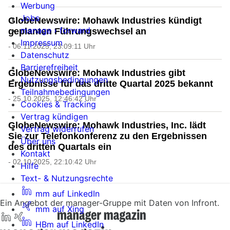
Werbung
Jobs
GlobeNewswire: Mohawk Industries kündigt
manage › forward
geplanten Führungswechsel an
Impressum
- 06.11.2025, 23:09:11 Uhr
Datenschutz
Barrierefreiheit
GlobeNewswire: Mohawk Industries gibt
Nutzungsbedingungen
Ergebnisse für das dritte Quartal 2025 bekannt
Teilnahmebedingungen
- 25.10.2025, 12:46:42 Uhr
Cookies & Tracking
Vertrag kündigen
GlobeNewswire: Mohawk Industries, Inc. lädt
Vertrag widerrufen
Sie zur Telefonkonferenz zu den Ergebnissen
Über uns
des dritten Quartals ein
Kontakt
- 02.10.2025, 22:10:42 Uhr
Hilfe
Text- & Nutzungsrechte
mm auf LinkedIn
Ein Angebot der manager-Gruppe mit Daten von Infront.
mm auf Xing
HBm auf LinkedIn