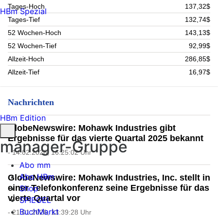
Tages-Hoch
137,32$
HBm Spezial
Tages-Tief
132,74$
52 Wochen-Hoch
143,13$
52 Wochen-Tief
92,99$
Allzeit-Hoch
286,85$
Allzeit-Tief
16,97$
Nachrichten
HBm Edition
GlobeNewswire: Mohawk Industries gibt
Ergebnisse für das vierte Quartal 2025 bekannt
manager-Gruppe
- 14.02.2026, 16:25:02 Uhr
Abo mm
Abo HBm
GlobeNewswire: Mohawk Industries, Inc. stellt in
einer Telefonkonferenz seine Ergebnisse für das
Shop
vierte Quartal vor
SPIEGEL
BuchMarkt
- 21.01.2026, 13:39:28 Uhr