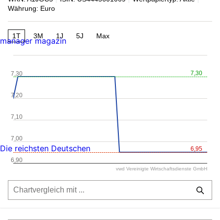
Währung: Euro
1T
3M
1J
5J
Max
manager magazin
7,30
7,30
7,20
7,10
7,00
Die reichsten Deutschen
6,95
6,90
vwd Vereinigte Wirtschaftsdienste GmbH