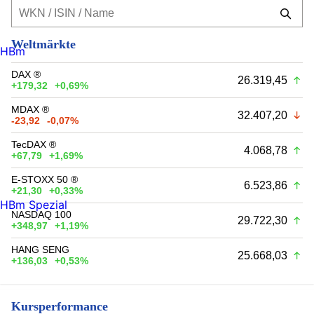
Weltmärkte
HBm
DAX ®
26.319,45
+179,32
+0,69%
MDAX ®
32.407,20
-23,92
-0,07%
TecDAX ®
4.068,78
+67,79
+1,69%
E-STOXX 50 ®
6.523,86
+21,30
+0,33%
HBm Spezial
NASDAQ 100
29.722,30
+348,97
+1,19%
HANG SENG
25.668,03
+136,03
+0,53%
Kursperformance