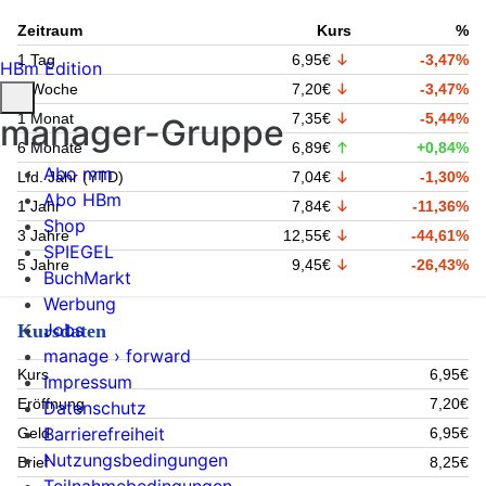
Zeitraum
Kurs
%
1 Tag
6,95€
-3,47%
HBm Edition
1 Woche
7,20€
-3,47%
1 Monat
7,35€
-5,44%
manager-Gruppe
6 Monate
6,89€
+0,84%
Abo mm
Lfd. Jahr (YTD)
7,04€
-1,30%
Abo HBm
1 Jahr
7,84€
-11,36%
Shop
3 Jahre
12,55€
-44,61%
SPIEGEL
5 Jahre
9,45€
-26,43%
BuchMarkt
Werbung
Jobs
Kursdaten
manage › forward
Kurs
6,95€
Impressum
Eröffnung
7,20€
Datenschutz
Barrierefreiheit
Geld
6,95€
Nutzungsbedingungen
Brief
8,25€