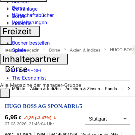
Banken
Börse
Geldanlage
Wirtschaftsbücher
Börse
Versicherungen
Industrie
Freizeit
Suche
Bücher bestellen
öffnen
Spiele
HUGO BOSS
manager magazin
Börse
Aktien & Indizes
Inhaltepartner
DER SPIEGEL
The Economist
Alle Magazine der manager-Gruppe
Märkte
Aktien & Indizes
Anleihen & Zinsen
Fonds
Rohsto
HUGO BOSS AG SPON.ADR1/5
6,95
€
-0,25 (-3,47%)
07.08.2026, 21:46:04 Uhr
WKN: A1JGC5
ISIN: US4445601069
Wertpapiertyp: Aktie