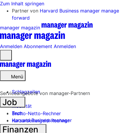
Zum Inhalt springen
Partner von
Harvard Business manager
manage
forward
manager magazin
Anmelden
Abonnement
Anmelden
Menü
öffnen
Menü
Schlagzeilen
Serviceangebote von manager-Partnern
Job
Mobilität
Tech
Brutto-Netto-Rechner
Harvard Business manager
Kurzarbeitergeld-Rechner
Finanzen
Handel