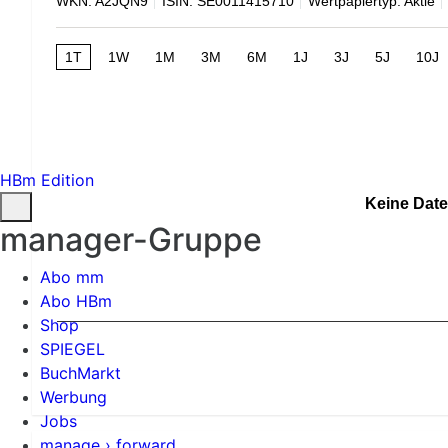
WKN: A2JQN9
ISIN: SE0011415710
Wertpapiertyp: Aktie
1T
1W
1M
3M
6M
1J
3J
5J
10J
HBm Edition
Keine Date
manager-Gruppe
Abo mm
Abo HBm
Shop
SPIEGEL
BuchMarkt
Werbung
Jobs
manage › forward