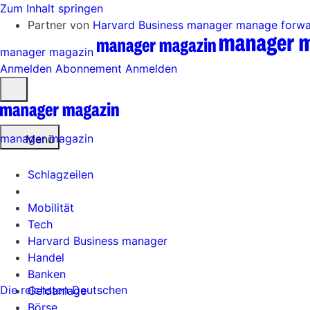
Zum Inhalt springen
Partner von
Harvard Business manager
manage forw
manager magazin
Anmelden
Abonnement
Anmelden
Menü
öffnen
manager magazin
Menü
Schlagzeilen
Mobilität
Tech
Harvard Business manager
Handel
Banken
Die reichsten Deutschen
Geldanlage
Börse