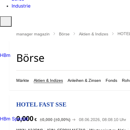
Industrie
Suche
öffnen
HOTEL
manager magazin
Börse
Aktien & Indizes
HBm
Märkte
Aktien & Indizes
Anleihen & Zinsen
Fonds
Rohs
HOTEL FAST SSE
0,000
HBm Spezial
€
±0,000 (±0,00%)
08.06.2026, 08:08:10 Uhr