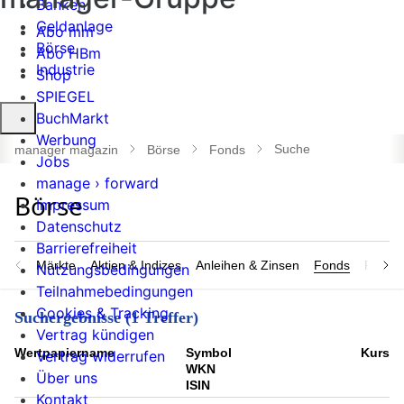
Banken
Geldanlage
Abo mm
Börse
Abo HBm
Industrie
Shop
SPIEGEL
Suche
BuchMarkt
öffnen
Werbung
Suche
manager magazin
Börse
Fonds
Jobs
manage › forward
Impressum
Datenschutz
Barrierefreiheit
Märkte
Aktien & Indizes
Anleihen & Zinsen
Fonds
Rohsto
Nutzungsbedingungen
Teilnahmebedingungen
Cookies & Tracking
Suchergebnisse (1 Treffer)
Vertrag kündigen
Wert­papier­name
Symbol
Kurs
Vertrag widerrufen
WKN
Über uns
ISIN
Kontakt