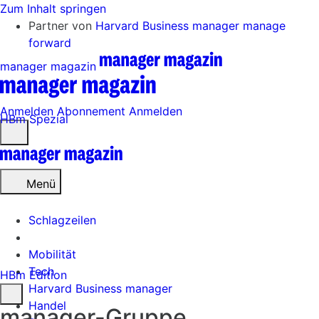
Zum Inhalt springen
Partner von
Harvard Business manager
manage
forward
manager magazin
Anmelden
Abonnement
Anmelden
HBm Spezial
Menü
öffnen
Menü
Schlagzeilen
Mobilität
Tech
HBm Edition
Harvard Business manager
Handel
manager-Gruppe