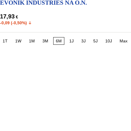
EVONIK INDUSTRIES NA O.N.
17,93
€
-0,09 (-0,50%)
1T
1W
1M
3M
6M
1J
3J
5J
10J
Max