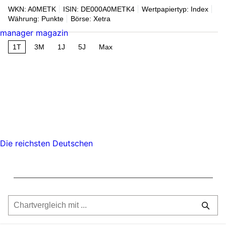
WKN: A0METK
ISIN: DE000A0METK4
Wertpapiertyp: Index
Währung: Punkte
Börse: Xetra
manager magazin
1T
3M
1J
5J
Max
Die reichsten Deutschen