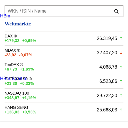
HBm
Weltmärkte
DAX ®
26.319,45
+179,32
+0,69%
MDAX ®
32.407,20
-23,92
-0,07%
TecDAX ®
4.068,78
+67,79
+1,69%
HBm Spezial
E-STOXX 50 ®
6.523,86
+21,30
+0,33%
NASDAQ 100
29.722,30
+348,97
+1,19%
HANG SENG
25.668,03
+136,03
+0,53%