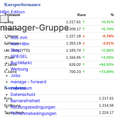
Kursperformance
HBm Edition
Zeitraum
Kurs
%
1 Tag
1.217,61
+0,41%
manager-Gruppe
1 Woche
1.209,17
+0,70%
1 Monat
1.227,18
-0,78%
Abo mm
Abo HBm
6 Monate
1.263,19
-3,61%
Shop
Lfd. Jahr (YTD)
1.183,74
+2,86%
SPIEGEL
1 Jahr
1.164,65
+4,55%
BuchMarkt
3 Jahre
626,02
+94,50%
Werbung
5 Jahre
700,23
+73,89%
Jobs
manage › forward
Kursdaten
Impressum
Datenschutz
Kurs
1.217,61
Barrierefreiheit
Eröffnung
1.214,56
Nutzungsbedingungen
Tages-Hoch
1.224,17
Teilnahmebedingungen