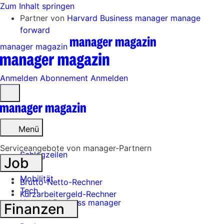
Zum Inhalt springen
Partner von
Harvard Business manager
manage
forward
manager magazin
Anmelden
Abonnement
Anmelden
Menü
öffnen
Menü
Serviceangebote von manager-Partnern
Schlagzeilen
Job
Mobilität
Brutto-Netto-Rechner
Tech
Kurzarbeitergeld-Rechner
Harvard Business manager
Finanzen
Handel