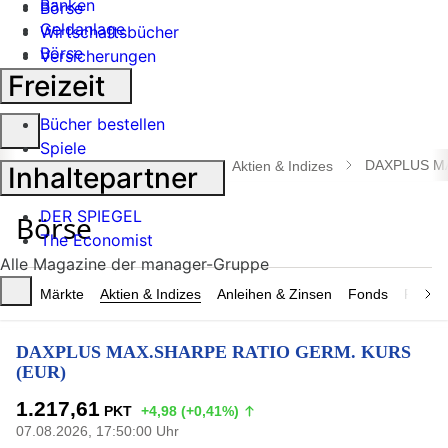
Banken
Börse
Geldanlage
Wirtschaftsbücher
Börse
Versicherungen
Industrie
Freizeit
Bücher bestellen
Suche
Spiele
öffnen
DAXPLUS MA
manager magazin
Börse
Aktien & Indizes
Inhaltepartner
DER SPIEGEL
The Economist
Alle Magazine der manager-Gruppe
Märkte
Aktien & Indizes
Anleihen & Zinsen
Fonds
Rohsto
DAXPLUS MAX.SHARPE RATIO GERM. KURS
(EUR)
1.217,61
PKT
+4,98 (+0,41%)
07.08.2026, 17:50:00 Uhr