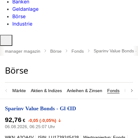
Banken
Geldanlage
Börse
Industrie
Suche
öffnen
Sparinv Value Bonds -
manager magazin
Börse
Fonds
Märkte
Aktien & Indizes
Anleihen & Zinsen
Fonds
Rohsto
Sparinv Value Bonds - Gl €ID
92,76
€
-0,05 (-0,05%)
06.08.2026, 06:25:07 Uhr
WKN: A2QA4V
ISIN: LU1739245428
Wertpapiertyp: Fonds