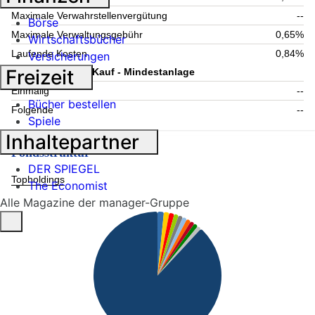
Maximale Verwahrstellenvergütung
--
Börse
Maximale Verwaltungsgebühr
0,65%
Wirtschaftsbücher
Laufende Kosten
0,84%
Versicherungen
Freizeit
Information zum Kauf - Mindestanlage
Einmalig
--
Bücher bestellen
Folgende
--
Spiele
Inhaltepartner
Fondsstruktur
DER SPIEGEL
Topholdings
The Economist
Alle Magazine der manager-Gruppe