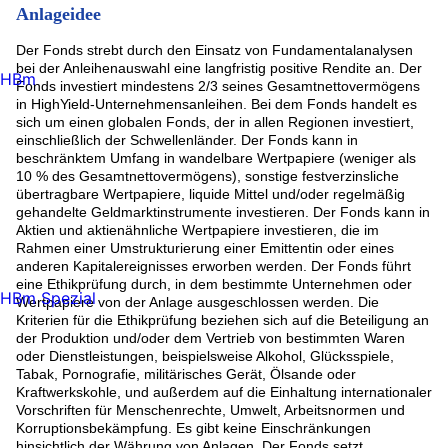
Anlageidee
Der Fonds strebt durch den Einsatz von Fundamentalanalysen
bei der Anleihenauswahl eine langfristig positive Rendite an. Der
HBm
Fonds investiert mindestens 2/3 seines Gesamtnettovermögens
in HighYield-Unternehmensanleihen. Bei dem Fonds handelt es
sich um einen globalen Fonds, der in allen Regionen investiert,
einschließlich der Schwellenländer. Der Fonds kann in
beschränktem Umfang in wandelbare Wertpapiere (weniger als
10 % des Gesamtnettovermögens), sonstige festverzinsliche
übertragbare Wertpapiere, liquide Mittel und/oder regelmäßig
gehandelte Geldmarktinstrumente investieren. Der Fonds kann in
Aktien und aktienähnliche Wertpapiere investieren, die im
Rahmen einer Umstrukturierung einer Emittentin oder eines
anderen Kapitalereignisses erworben werden. Der Fonds führt
eine Ethikprüfung durch, in dem bestimmte Unternehmen oder
HBm Spezial
Wertpapiere von der Anlage ausgeschlossen werden. Die
Kriterien für die Ethikprüfung beziehen sich auf die Beteiligung an
der Produktion und/oder dem Vertrieb von bestimmten Waren
oder Dienstleistungen, beispielsweise Alkohol, Glücksspiele,
Tabak, Pornografie, militärisches Gerät, Ölsande oder
Kraftwerkskohle, und außerdem auf die Einhaltung internationaler
Vorschriften für Menschenrechte, Umwelt, Arbeitsnormen und
Korruptionsbekämpfung. Es gibt keine Einschränkungen
hinsichtlich der Währung von Anlagen. Der Fonds setzt