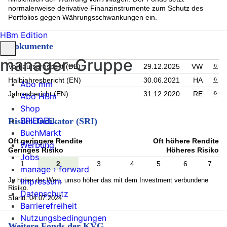
normalerweise derivative Finanzinstrumente zum Schutz des
Portfolios gegen Währungsschwankungen ein.
HBm Edition
Dokumente
manager-Gruppe
Verkaufsprospekt (DE)
29.12.2025
VW
PDF 
Halbjahresbericht (EN)
30.06.2021
HA
PDF 
Abo mm
Jahresbericht (EN)
31.12.2020
RE
PDF 
Abo HBm
Shop
SPIEGEL
Risiko-Indikator (SRI)
BuchMarkt
Oft geringere Rendite
Oft höhere Rendite
Werbung
Geringes Risiko
Höheres Risiko
Jobs
1
2
3
4
5
6
7
manage › forward
Je höher der Wert, umso höher das mit dem Investment verbundene
Impressum
Risiko.
Datenschutz
Stand: 04.07.2024
Barrierefreiheit
Nutzungsbedingungen
Weitere Fonds der KVG