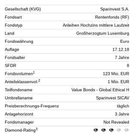
Gesellschaft (KVG)
Sparinvest S.A.
Fondsart
Rentenfonds (RF)
Fondstyp
Anleihen Hochzins mittlere Laufzeit
Land
Großherzogtum Luxemburg
Fondswährung
Euro
Auflage
17.12.18
Fondsalter
7 Jahre
SFDR
8
1
Fondsvolumen
123 Mio. EUR
2
Anteilsklassenvol.
1 Mio. EUR
Teilfondsname
Value Bonds - Global Ethical H
Umbrellaname
Sparinvest SICAV
Preisberechnungs-Frequenz
täglich
Anlagehorizont
3 Jahre
Fondsmanager
Not Revealed
3
Diamond-Rating