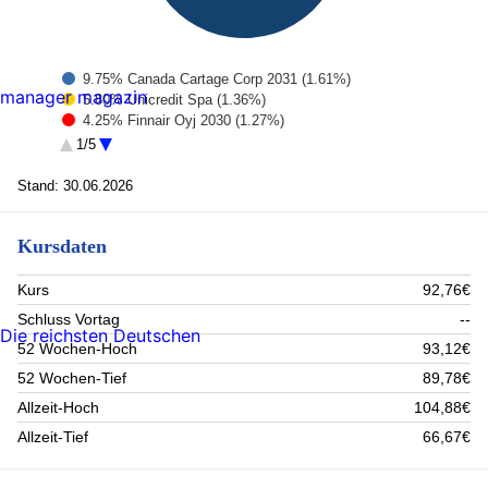
9.75% Canada Cartage Corp 2031 (1.61%)
manager magazin
5.80% Unicredit Spa (1.36%)
4.25% Finnair Oyj 2030 (1.27%)
8.73% Duran Life Science Holding Gmbh 2030 (1.16%)
1/5
6.00% Fair Isaac Corp 2033 (1.13%)
7.00% Endeavour Mining Plc 2030 (1.12%)
Stand: 30.06.2026
8.75% Kruk Sa 2028 (1.11%)
7.00% Deuce Finco Plc 2031 (1.08%)
Kursdaten
6.75% Topsoe A/S 3024 (1.05%)
6.88% Coeur Mining Inc 2032 (1.03%)
Rest (88.08%)
Kurs
92,76€
Schluss Vortag
--
Die reichsten Deutschen
52 Wochen-Hoch
93,12€
52 Wochen-Tief
89,78€
Allzeit-Hoch
104,88€
Allzeit-Tief
66,67€