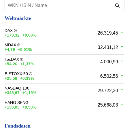
Weltmärkte
DAX ®
26.319,45
+179,32
+0,69%
MDAX ®
32.431,12
+4,79
+0,01%
TecDAX ®
4.000,99
+54,26
+1,37%
E-STOXX 50 ®
6.502,56
+25,58
+0,39%
NASDAQ 100
29.722,30
+348,97
+1,19%
HANG SENG
25.668,03
+136,03
+0,53%
Fondsdaten