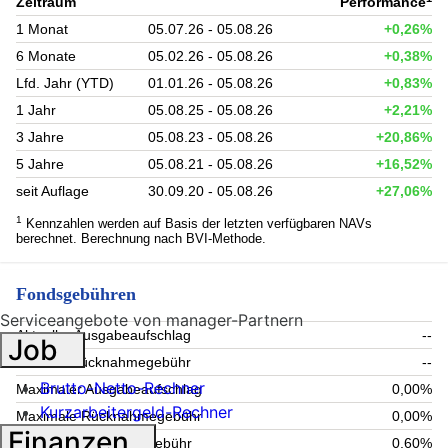
Zeitraum
Performance
1 Monat
05.07.26 - 05.08.26
+0,26%
6 Monate
05.02.26 - 05.08.26
+0,38%
Lfd. Jahr (YTD)
01.01.26 - 05.08.26
+0,83%
1 Jahr
05.08.25 - 05.08.26
+2,21%
3 Jahre
05.08.23 - 05.08.26
+20,86%
5 Jahre
05.08.21 - 05.08.26
+16,52%
seit Auflage
30.09.20 - 05.08.26
+27,06%
1
Kennzahlen werden auf Basis der letzten verfügbaren NAVs
berechnet. Berechnung nach BVI-Methode.
Fondsgebühren
Serviceangebote von manager-Partnern
Aktueller Ausgabeaufschlag
--
Job
Aktuelle Rücknahmegebühr
--
Brutto-Netto-Rechner
Maximaler Ausgabeaufschlag
0,00%
Kurzarbeitergeld-Rechner
Maximale Rücknahmegebühr
0,00%
Finanzen
Aktuelle Verwaltungsgebühr
0,60%