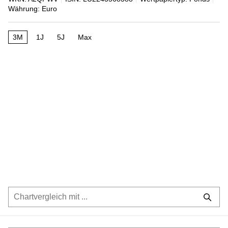
Währung: Euro
3M
1J
5J
Max