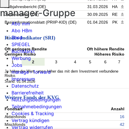
Halbjahresbericht (DE)
31.03.2026
HA
PDF 
manager-Gruppe
Jahresbericht (DE)
30.09.2025
RE
PDF 
Basisinformationsblatt (PRIIP-KID) (DE)
01.04.2026
PK
PDF 
Abo mm
Abo HBm
Shop
Risiko-Indikator (SRI)
SPIEGEL
Oft geringere Rendite
Oft höhere Rendite
BuchMarkt
Geringes Risiko
Höheres Risiko
Werbung
1
2
3
4
5
6
7
Jobs
Je höher der Wert, umso höher das mit dem Investment verbundene
manage › forward
Risiko.
Impressum
Stand: 01.04.2026
Datenschutz
Barrierefreiheit
Weitere Fonds der KVG
Nutzungsbedingungen
Teilnahmebedingungen
Fondsart
Anzahl
Cookies & Tracking
Aktienfonds
16
Vertrag kündigen
Mischfonds
42
Vertrag widerrufen