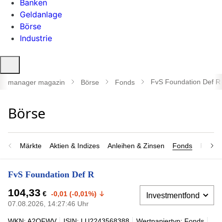
Banken
Geldanlage
Börse
Industrie
Suche
öffnen
FvS Foundation Def R
manager magazin
Börse
Fonds
Märkte
Aktien & Indizes
Anleihen & Zinsen
Fonds
Rohsto
FvS Foundation Def R
104,33
€
-0,01 (-0,01%)
07.08.2026, 14:27:46 Uhr
WKN: A2QFWV
ISIN: LU2243568388
Wertpapiertyp: Fonds