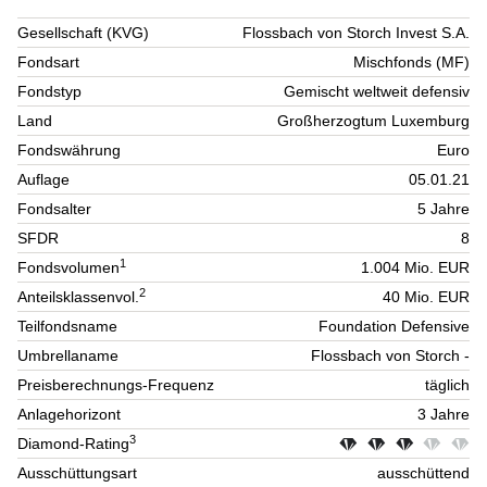
Gesellschaft (KVG)
Flossbach von Storch Invest S.A.
Fondsart
Mischfonds (MF)
Fondstyp
Gemischt weltweit defensiv
Land
Großherzogtum Luxemburg
Fondswährung
Euro
Auflage
05.01.21
Fondsalter
5 Jahre
SFDR
8
1
Fondsvolumen
1.004 Mio. EUR
2
Anteilsklassenvol.
40 Mio. EUR
Teilfondsname
Foundation Defensive
Umbrellaname
Flossbach von Storch -
Preisberechnungs-Frequenz
täglich
Anlagehorizont
3 Jahre
3
Diamond-Rating
Ausschüttungsart
ausschüttend