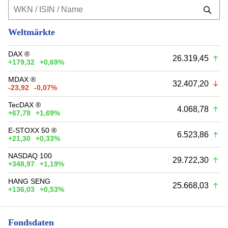
Weltmärkte
DAX ®
26.319,45
+179,32
+0,69%
MDAX ®
32.407,20
-23,92
-0,07%
TecDAX ®
4.068,78
+67,79
+1,69%
E-STOXX 50 ®
6.523,86
+21,30
+0,33%
NASDAQ 100
29.722,30
+348,97
+1,19%
HANG SENG
25.668,03
+136,03
+0,53%
Fondsdaten