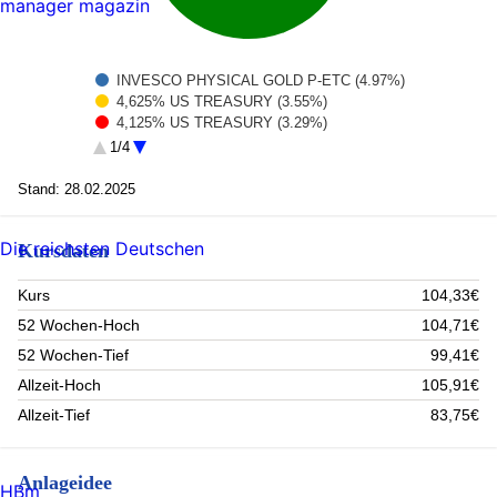
manager magazin
INVESCO PHYSICAL GOLD P-ETC (4.97%)
4,625% US TREASURY (3.55%)
4,125% US TREASURY (3.29%)
0,000% KFW (2.21%)
1/4
3,625% US TREASURY (1.94%)
3,500% US TREASURY (1.76%)
Stand: 28.02.2025
0,750% NIEDERLANDE (1.75%)
0,875% US TREASURY (1.52%)
Die reichsten Deutschen
Kursdaten
Rest (79.01%)
Kurs
104,33€
52 Wochen-Hoch
104,71€
52 Wochen-Tief
99,41€
Allzeit-Hoch
105,91€
Allzeit-Tief
83,75€
Anlageidee
HBm