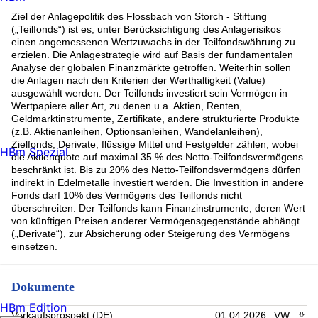
Ziel der Anlagepolitik des Flossbach von Storch - Stiftung
(„Teilfonds“) ist es, unter Berücksichtigung des Anlagerisikos
einen angemessenen Wertzuwachs in der Teilfondswährung zu
erzielen. Die Anlagestrategie wird auf Basis der fundamentalen
Analyse der globalen Finanzmärkte getroffen. Weiterhin sollen
die Anlagen nach den Kriterien der Werthaltigkeit (Value)
ausgewählt werden. Der Teilfonds investiert sein Vermögen in
Wertpapiere aller Art, zu denen u.a. Aktien, Renten,
Geldmarktinstrumente, Zertifikate, andere strukturierte Produkte
(z.B. Aktienanleihen, Optionsanleihen, Wandelanleihen),
Zielfonds, Derivate, flüssige Mittel und Festgelder zählen, wobei
HBm Spezial
die Aktienquote auf maximal 35 % des Netto-Teilfondsvermögens
beschränkt ist. Bis zu 20% des Netto-Teilfondsvermögens dürfen
indirekt in Edelmetalle investiert werden. Die Investition in andere
Fonds darf 10% des Vermögens des Teilfonds nicht
überschreiten. Der Teilfonds kann Finanzinstrumente, deren Wert
von künftigen Preisen anderer Vermögensgegenstände abhängt
(„Derivate“), zur Absicherung oder Steigerung des Vermögens
einsetzen.
Dokumente
HBm Edition
Verkaufsprospekt (DE)
01.04.2026
VW
PDF 