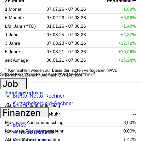
Zeitraum
Performance
1 Monat
07.07.26 - 07.08.26
+1,09%
6 Monate
07.02.26 - 07.08.26
+0,90%
Lfd. Jahr (YTD)
01.01.26 - 07.08.26
+1,49%
1 Jahr
07.08.25 - 07.08.26
+4,87%
3 Jahre
07.08.23 - 07.08.26
+17,72%
5 Jahre
07.08.21 - 07.08.26
+10,09%
seit Auflage
06.01.21 - 07.08.26
+15,24%
1
Kennzahlen werden auf Basis der letzten verfügbaren NAVs
Serviceangebote von manager-Partnern
berechnet. Berechnung nach BVI-Methode.
Job
Fondsgebühren
Brutto-Netto-Rechner
Kurzarbeitergeld-Rechner
Aktueller Ausgabeaufschlag
--
Finanzen
Aktuelle Rücknahmegebühr
--
Maximaler Ausgabeaufschlag
3,00%
Börse
Maximale Rücknahmegebühr
0,00%
Wirtschaftsbücher
Versicherungen
Aktuelle Verwaltungsgebühr
1,47%