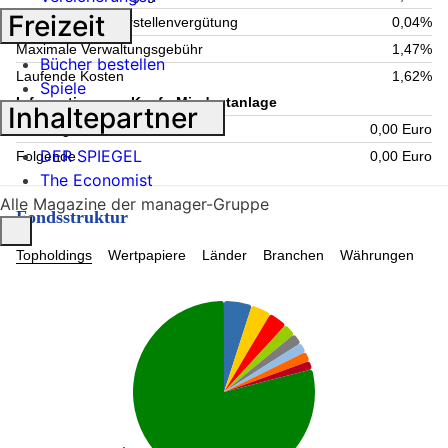
Freizeit
Maximale Verwahrstellenvergütung
0,04%
Maximale Verwaltungsgebühr
1,47%
Bücher bestellen
Laufende Kosten
1,62%
Spiele
Information zum Kauf - Mindestanlage
Inhaltepartner
Einmalig
0,00 Euro
DER SPIEGEL
Folgende
0,00 Euro
The Economist
Alle Magazine der manager-Gruppe
Fondsstruktur
Topholdings
Wertpapiere
Länder
Branchen
Währungen