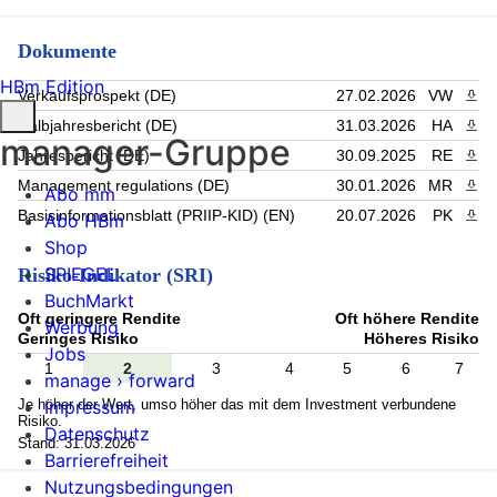
Dokumente
HBm Edition
Verkaufsprospekt (DE)
27.02.2026
VW
PDF 
Halbjahresbericht (DE)
31.03.2026
HA
PDF 
manager-Gruppe
Jahresbericht (DE)
30.09.2025
RE
PDF 
Management regulations (DE)
30.01.2026
MR
PDF 
Abo mm
Basisinformationsblatt (PRIIP-KID) (EN)
20.07.2026
PK
PDF 
Abo HBm
Shop
SPIEGEL
Risiko-Indikator (SRI)
BuchMarkt
Oft geringere Rendite
Oft höhere Rendite
Werbung
Geringes Risiko
Höheres Risiko
Jobs
1
2
3
4
5
6
7
manage › forward
Je höher der Wert, umso höher das mit dem Investment verbundene
Impressum
Risiko.
Datenschutz
Stand: 31.03.2026
Barrierefreiheit
Nutzungsbedingungen