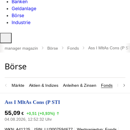
Banken
Geldanlage
Börse
Industrie
Suche
öffnen
Ass I MltAs Cons (P S
manager magazin
Börse
Fonds
Märkte
Aktien & Indizes
Anleihen & Zinsen
Fonds
Rohsto
Ass I MltAs Cons (P STI
55,09
€
+0,51 (+0,93%)
04.08.2026, 12:52:32 Uhr
WKN: A412JS
ISIN: LU3007594677
Wertpapiertyp: Fonds