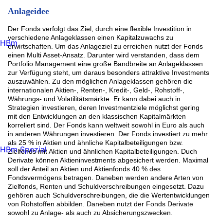
SPDR Ref.Gbl Conv.Bd U.ETF Regist. Shs EUR Hgd. Acc. o.N.
(1.72%)
Anlageidee
AXA WORLD FDS-EO CRED.TOT.RET. Namens-Ant. I
Cap.EUR o.N. (1.69%)
Der Fonds verfolgt das Ziel, durch eine flexible Investition in
Man Fds-Man Dynamic Income Reg.Shs IF Hgd EUR Acc. oN
verschiedene Anlageklassen einen Kapitalzuwachs zu
(1.51%)
HBm
erwirtschaften. Um das Anlageziel zu erreichen nutzt der Fonds
Heptagon Fund ICAV - Kopernik (1.44%)
einen Multi Asset-Ansatz. Darunter wird verstanden, dass dem
Man Funds VI PLC - Man Emergin (1.4%)
Portfolio Management eine große Bandbreite an Anlageklassen
Man Funds PLC - Man Euro Corpo (1.35%)
zur Verfügung steht, um daraus besonders attraktive Investments
FIRST TRT G.Frt Tr Al D.T.R Reg. Shs A USD Acc. oN (1.32%)
auszuwählen. Zu den möglichen Anlageklassen gehören die
Man Fds-Man Glbl Cred.Val. Reg.Shs ILF H EUR Acc. oN
internationalen Aktien-, Renten-, Kredit-, Geld-, Rohstoff-,
(1.3%)
Währungs- und Volatilitätsmärkte. Er kann dabei auch in
Rest (31.35%)
Strategien investieren, deren Investmentziele möglichst gering
mit den Entwicklungen an den klassischen Kapitalmärkten
korreliert sind. Der Fonds kann weltweit sowohl in Euro als auch
in anderen Währungen investieren. Der Fonds investiert zu mehr
als 25 % in Aktien und ähnliche Kapitalbeteiligungen bzw.
HBm Spezial
Zielfonds mit Aktien und ähnlichen Kapitalbeteiligungen. Duch
Derivate können Aktieninvestments abgesichert werden. Maximal
soll der Anteil an Aktien und Aktienfonds 40 % des
Fondsvermögens betragen. Daneben werden andere Arten von
Zielfonds, Renten und Schuldverschreibungen eingesetzt. Dazu
gehören auch Schuldverschreibungen, die die Wertentwicklungen
von Rohstoffen abbilden. Daneben nutzt der Fonds Derivate
sowohl zu Anlage- als auch zu Absicherungszwecken.