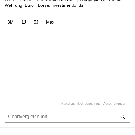
Währung: Euro
Börse: Investmentfonds
3M
1J
5J
Max
Kurschart mit einberechneten Ausschüttungen.