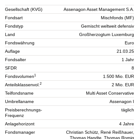
Gesellschaft (KVG)
Assenagon Asset Management S.A.
Fondsart
Mischfonds (MF)
Fondstyp
Gemischt weltweit defensiv
Land
Großherzogtum Luxemburg
Fondswährung
Euro
Auflage
21.03.25
Fondsalter
1 Jahr
SFDR
8
1
Fondsvolumen
1.500 Mio. EUR
2
Anteilsklassenvol.
2 Mio. EUR
Teilfondsname
Multi Asset Conservative
Umbrellaname
Assenagon I
Preisberechnungs-
täglich
Frequenz
Anlagehorizont
4 Jahre
Fondsmanager
Christian Schütz, René Reißhauer,
Thomas Handte, Thomas Romig