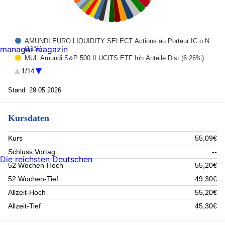
AMUNDI EURO LIQUIDITY SELECT Actions au Porteur IC o.N.
manager magazin
(11%)
MUL Amundi S&P 500 II UCITS ETF Inh.Anteile Dist (6.26%)
INVESCO PHYSICAL MAR (4.05%)
1/14
CALLGELD_DEKA_260630_1 (4.01%)
CALLGELD_DZFFM_260630_1 (3.15%)
Stand: 29.05.2026
Xtrackers S&P 500 Swap UCITS ETF 1C (3%)
PIMCO GIS-INCOME FUND-INSEHA (2.79%)
WELL STRAT EUR EQ-S EUR AC (2.66%)
Kursdaten
Man-Man Glob.Inv.Grade Opps Reg. Shs IF Hgd EUR Acc. oN
(2.65%)
Kurs
55,09€
FED.HERM.AS.EX-JP.EQ.FDEO (2.64%)
Man Fds-Man Euro Corp.Bond (2.49%)
Schluss Vortag
--
Die reichsten Deutschen
PLENUM CATBDDYN PEOA (2.35%)
52 Wochen-Hoch
55,20€
CARMIGNAC PORTFOLIO CREDIT (2.2%)
52 Wochen-Tief
49,30€
Morgan Stanley Investment Fund (2.08%)
Man-Man Glob.Inv.Grade Opps Reg. Shs I Hgd EUR Acc. oN
Allzeit-Hoch
55,20€
(1.87%)
Allzeit-Tief
45,30€
Neuberger Berman US Large Cap (1.86%)
Flossbach von Storch - Bond Opportunities IT (1.86%)