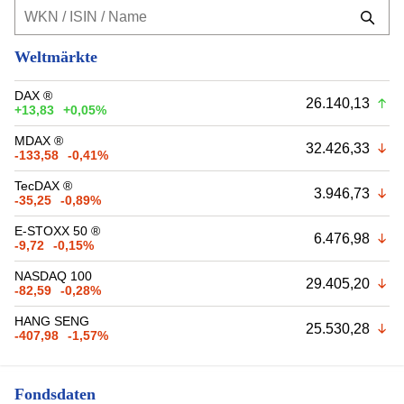
Weltmärkte
DAX ®
26.140,13
+13,83
+0,05%
MDAX ®
32.426,33
-133,58
-0,41%
TecDAX ®
3.946,73
-35,25
-0,89%
E-STOXX 50 ®
6.476,98
-9,72
-0,15%
NASDAQ 100
29.405,20
-82,59
-0,28%
HANG SENG
25.530,28
-407,98
-1,57%
Fondsdaten