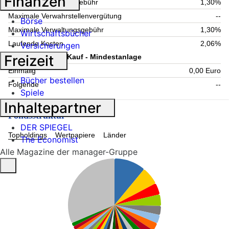
Finanzen
Aktuelle Verwaltungsgebühr
1,30%
Maximale Verwahrstellenvergütung
--
Börse
Maximale Verwaltungsgebühr
1,30%
Wirtschaftsbücher
Laufende Kosten
2,06%
Versicherungen
Freizeit
Information zum Kauf - Mindestanlage
Einmalig
0,00 Euro
Bücher bestellen
Folgende
--
Spiele
Inhaltepartner
Fondsstruktur
DER SPIEGEL
Topholdings
Wertpapiere
Länder
The Economist
Alle Magazine der manager-Gruppe