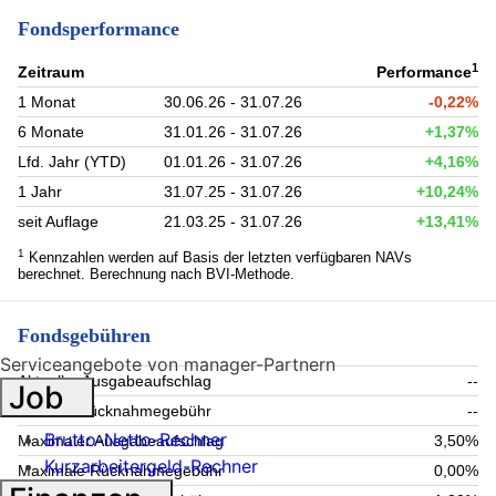
Fondsperformance
1
Zeitraum
Performance
1 Monat
30.06.26 - 31.07.26
-0,22%
6 Monate
31.01.26 - 31.07.26
+1,37%
Lfd. Jahr (YTD)
01.01.26 - 31.07.26
+4,16%
1 Jahr
31.07.25 - 31.07.26
+10,24%
seit Auflage
21.03.25 - 31.07.26
+13,41%
1
Kennzahlen werden auf Basis der letzten verfügbaren NAVs
berechnet. Berechnung nach BVI-Methode.
Fondsgebühren
Serviceangebote von manager-Partnern
Aktueller Ausgabeaufschlag
--
Job
Aktuelle Rücknahmegebühr
--
Brutto-Netto-Rechner
Maximaler Ausgabeaufschlag
3,50%
Kurzarbeitergeld-Rechner
Maximale Rücknahmegebühr
0,00%