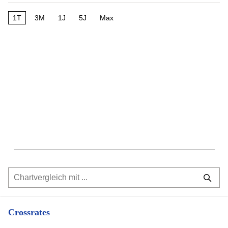
1T
3M
1J
5J
Max
Crossrates