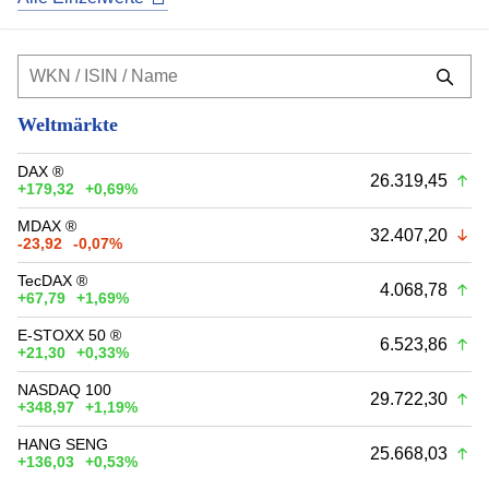
Weltmärkte
DAX ®
26.319,45
+179,32
+0,69%
MDAX ®
32.407,20
-23,92
-0,07%
TecDAX ®
4.068,78
+67,79
+1,69%
E-STOXX 50 ®
6.523,86
+21,30
+0,33%
NASDAQ 100
29.722,30
+348,97
+1,19%
HANG SENG
25.668,03
+136,03
+0,53%