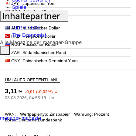
JPY
Japanischer Yen
Spiele
GBP
Britisches Pfund
Inhaltepartner
CHF
Schweizer Franken
DER SPIEGEL
AUD
Australischer Dollar
The Economist
HKD
HongKong-Dollar
Alle Magazine der manager-Gruppe
RUB
Russischer Rubel
ZAR
Südafrikanischer Rand
CNY
Chinesischer Renminbi Yuan
UMLAUFR.OEFFENTL.ANL.
3,11
%
-0,01 (-0,32%)
03.08.2026, 04:55:19 Uhr
WKN:
Wertpapiertyp: Zinspapier
Währung: Prozent
manager magazin
Börse: Deutsche Bundesbank