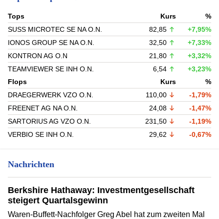
Tops
Kurs
%
SUSS MICROTEC SE NA O.N.
82,85
+7,95%
IONOS GROUP SE NA O.N.
32,50
+7,33%
KONTRON AG O.N
21,80
+3,32%
TEAMVIEWER SE INH O.N.
6,54
+3,23%
Flops
Kurs
%
DRAEGERWERK VZO O.N.
110,00
-1,79%
FREENET AG NA O.N.
24,08
-1,47%
SARTORIUS AG VZO O.N.
231,50
-1,19%
VERBIO SE INH O.N.
29,62
-0,67%
Nachrichten
Berkshire Hathaway: Investmentgesellschaft
steigert Quartalsgewinn
Waren-Buffett-Nachfolger Greg Abel hat zum zweiten Mal