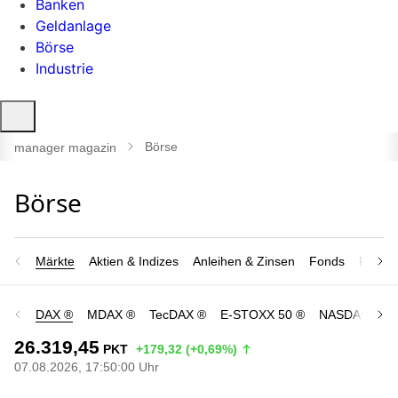
Banken
Geldanlage
Börse
Industrie
Suche
öffnen
Börse
manager magazin
Märkte
Aktien & Indizes
Anleihen & Zinsen
Fonds
Rohsto
DAX ®
MDAX ®
TecDAX ®
E-STOXX 50 ®
NASDAQ 100
26.319,45
PKT
+179,32 (+0,69%)
07.08.2026, 17:50:00 Uhr