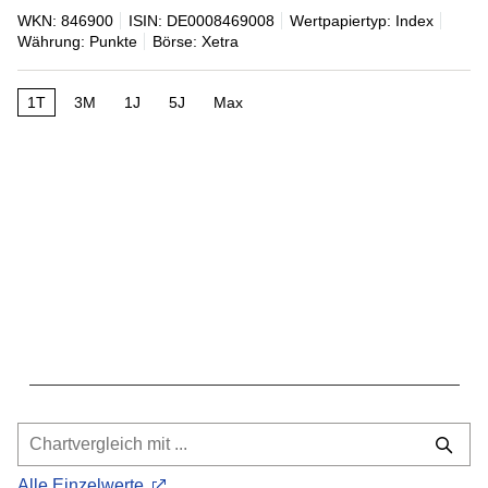
WKN: 846900
ISIN: DE0008469008
Wertpapiertyp: Index
Währung: Punkte
Börse: Xetra
1T
3M
1J
5J
Max
Alle Einzelwerte