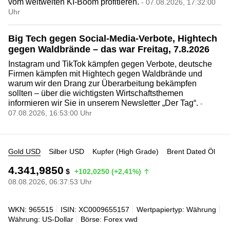
vom weltweiten KI-Boom profitieren.
- 07.08.2026, 17:32:00
Uhr
Big Tech gegen Social-Media-Verbote, Hightech
gegen Waldbrände – das war Freitag, 7.8.2026
Instagram und TikTok kämpfen gegen Verbote, deutsche
Firmen kämpfen mit Hightech gegen Waldbrände und
warum wir den Drang zur Überarbeitung bekämpfen
sollten – über die wichtigsten Wirtschaftsthemen
informieren wir Sie in unserem Newsletter „Der Tag“.
-
07.08.2026, 16:53:00 Uhr
Gold USD
Silber USD
Kupfer (High Grade)
Brent Dated Öl
4.341,9850
$
+102,0250 (+2,41%)
08.08.2026, 06:37:53 Uhr
WKN: 965515
ISIN: XC0009655157
Wertpapiertyp: Währung
Währung: US-Dollar
Börse: Forex vwd