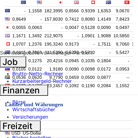
-
1,1558
182,3995
0,8566
0,9339
1,6353
9,0670
9
0,8649
-
157,8030
0,7412
0,8080
1,4149
7,8423
8
0,0055
0,0063
-
0,0047
0,5128
0,0090
0,0497
1,1671
1,3492
212,9075
-
1,0901
1,9088
10,5850
11
1,0707
1,2376
195,3240
0,9173
-
1,7511
9,7060
10
Serviceangebote von manager-Partnern
0,6115
0,7068
111,5390
0,5238
0,5710
-
5,5427
5
Job
0,1103
0,1275
20,4216
0,0945
0,1035
0,1804
-
1
0,0105
0,0122
1,9180
0,0090
0,0098
0,0172
0,0953
Brutto-Netto-Rechner
0,0536
0,0620
9,7790
0,0459
0,0500
0,0877
--
Kurzarbeitergeld-Rechner
0,1275
0,1473
23,2457
0,1092
0,1190
0,2084
1,1552
1
Finanzen
Börse
Länder und Währungen
Wirtschaftsbücher
Versicherungen
Freizeit
EUR
Euro
USD
US-Dollar
Bücher bestellen