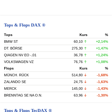
Tops & Flops DAX ®
Tops
Kurs
%
BMW ST
60,10
+2,14%
DT. BÖRSE
275,30
+1,47%
QIAGEN NV EO -,01
36,78
+1,24%
VOLKSWAGEN VZ
76,76
+1,08%
Flops
Kurs
%
MÜNCH. RÜCK
514,80
-1,68%
ZALANDO SE
24,75
-1,63%
MERCK
145,00
-1,43%
BRENNTAG SE NA O.N.
63,96
-1,30%
Tops & Flops TecDAX ®