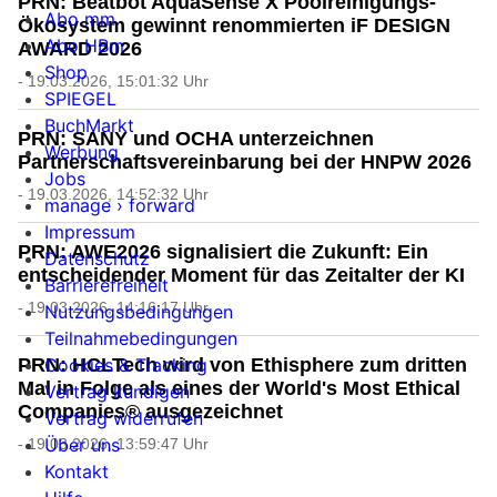
PRN: Beatbot AquaSense X Poolreinigungs-
Abo mm
Ökosystem gewinnt renommierten iF DESIGN
Abo HBm
AWARD 2026
Shop
- 19.03.2026, 15:01:32 Uhr
SPIEGEL
BuchMarkt
PRN: SANY und OCHA unterzeichnen
Werbung
Partnerschaftsvereinbarung bei der HNPW 2026
Jobs
- 19.03.2026, 14:52:32 Uhr
manage › forward
Impressum
PRN: AWE2026 signalisiert die Zukunft: Ein
Datenschutz
entscheidender Moment für das Zeitalter der KI
Barrierefreiheit
- 19.03.2026, 14:16:17 Uhr
Nutzungsbedingungen
Teilnahmebedingungen
Cookies & Tracking
PRN: HCLTech wird von Ethisphere zum dritten
Mal in Folge als eines der World's Most Ethical
Vertrag kündigen
Companies® ausgezeichnet
Vertrag widerrufen
Über uns
- 19.03.2026, 13:59:47 Uhr
Kontakt