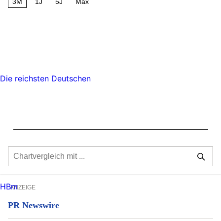
3M
1J
5J
Max
Die reichsten Deutschen
HBm
ANZEIGE
PR Newswire