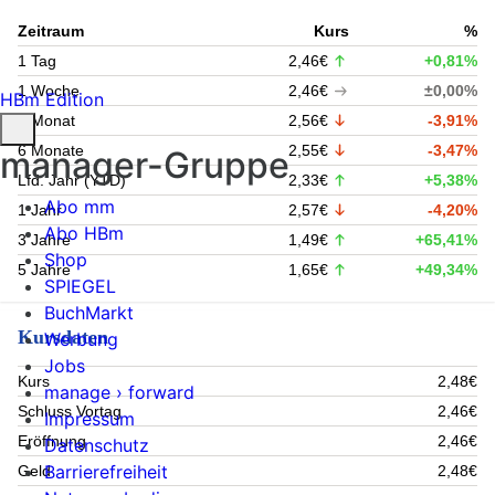
Zeitraum
Kurs
%
1 Tag
2,46€
+0,81%
1 Woche
2,46€
±0,00%
HBm Edition
1 Monat
2,56€
-3,91%
6 Monate
2,55€
-3,47%
manager-Gruppe
Lfd. Jahr (YTD)
2,33€
+5,38%
Abo mm
1 Jahr
2,57€
-4,20%
Abo HBm
3 Jahre
1,49€
+65,41%
Shop
5 Jahre
1,65€
+49,34%
SPIEGEL
BuchMarkt
Kursdaten
Werbung
Jobs
Kurs
2,48€
manage › forward
Schluss Vortag
2,46€
Impressum
Eröffnung
2,46€
Datenschutz
Barrierefreiheit
Geld
2,48€