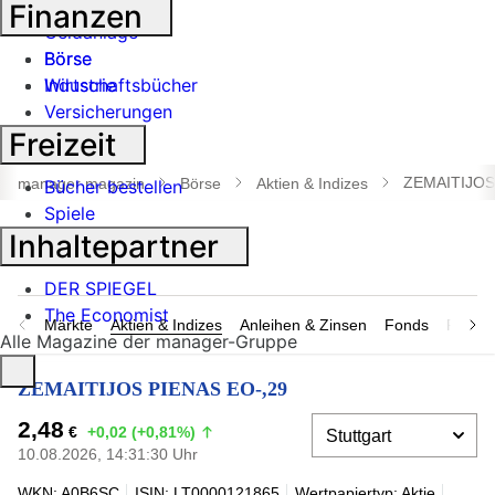
Banken
Finanzen
Geldanlage
Börse
Börse
Industrie
Wirtschaftsbücher
Versicherungen
Freizeit
Suche
öffnen
ZEMAITIJOS
manager magazin
Börse
Aktien & Indizes
Bücher bestellen
Spiele
Inhaltepartner
DER SPIEGEL
The Economist
Märkte
Aktien & Indizes
Anleihen & Zinsen
Fonds
Rohsto
Alle Magazine der manager-Gruppe
ZEMAITIJOS PIENAS EO-,29
2,48
€
+0,02 (+0,81%)
10.08.2026, 14:31:30 Uhr
WKN: A0B6SC
ISIN: LT0000121865
Wertpapiertyp: Aktie