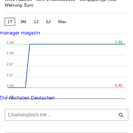
Währung: Euro
1T
3M
1J
5J
Max
manager magazin
2,48
2,48
2,48
2,47
2,47
2,46
2,46
2,46
Die reichsten Deutschen