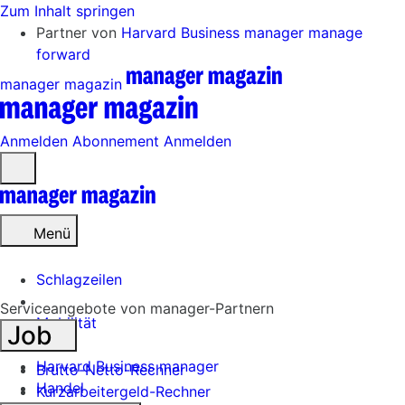
Zum Inhalt springen
Partner von
Harvard Business manager
manage
forward
manager magazin
Anmelden
Abonnement
Anmelden
Menü
öffnen
Menü
Schlagzeilen
Serviceangebote von manager-Partnern
Mobilität
Job
Tech
Harvard Business manager
Brutto-Netto-Rechner
Handel
Kurzarbeitergeld-Rechner