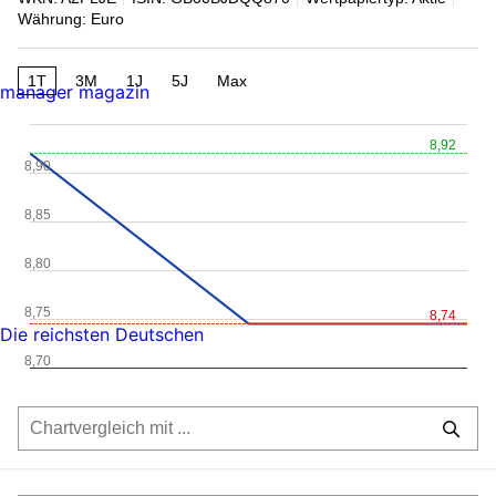
Währung: Euro
1T
3M
1J
5J
Max
manager magazin
8,92
8,90
8,85
8,80
8,75
8,74
Die reichsten Deutschen
8,70