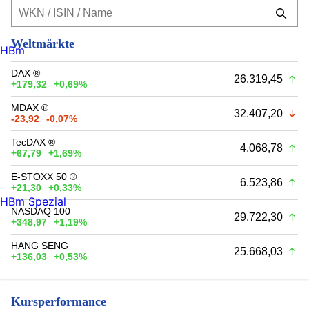
Weltmärkte
HBm
DAX ®
26.319,45
+179,32
+0,69%
MDAX ®
32.407,20
-23,92
-0,07%
TecDAX ®
4.068,78
+67,79
+1,69%
E-STOXX 50 ®
6.523,86
+21,30
+0,33%
HBm Spezial
NASDAQ 100
29.722,30
+348,97
+1,19%
HANG SENG
25.668,03
+136,03
+0,53%
Kursperformance