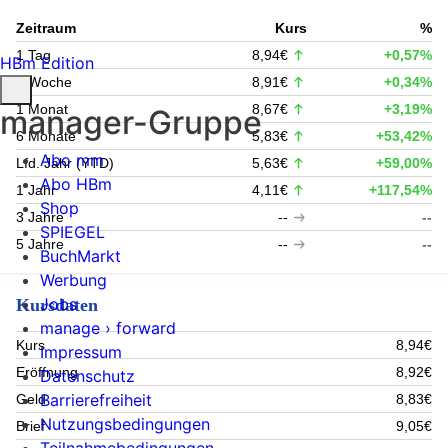
Zeitraum
Kurs
%
1 Tag
8,94€
+0,57%
HBm Edition
1 Woche
8,91€
+0,34%
1 Monat
8,67€
+3,19%
manager-Gruppe
6 Monate
5,83€
+53,42%
Abo mm
Lfd. Jahr (YTD)
5,63€
+59,00%
Abo HBm
1 Jahr
4,11€
+117,54%
Shop
3 Jahre
--
--
SPIEGEL
5 Jahre
--
--
BuchMarkt
Werbung
Jobs
Kursdaten
manage › forward
Kurs
8,94€
Impressum
Eröffnung
8,92€
Datenschutz
Barrierefreiheit
Geld
8,83€
Nutzungsbedingungen
Brief
9,05€