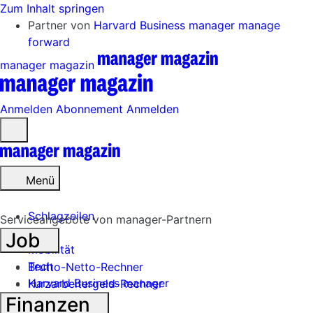
Zum Inhalt springen
Partner von
Harvard Business manager
manage
forward
manager magazin
Anmelden
Abonnement
Anmelden
Menü
öffnen
Menü
Schlagzeilen
Serviceangebote von manager-Partnern
Job
Mobilität
Tech
Brutto-Netto-Rechner
Harvard Business manager
Kurzarbeitergeld-Rechner
Finanzen
Handel