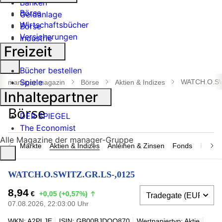
Banken
Börse
Geldanlage
Wirtschaftsbücher
Börse
Versicherungen
Industrie
Freizeit
Suche
Bücher bestellen
öffnen
Spiele
WATCH.O.SW
manager magazin
Börse
Aktien & Indizes
Inhaltepartner
DER SPIEGEL
The Economist
Alle Magazine der manager-Gruppe
Märkte
Aktien & Indizes
Anleihen & Zinsen
Fonds
Rohsto
WATCH.O.SWITZ.GR.LS-,0125
8,94
€
+0,05 (+0,57%)
07.08.2026, 22:03:00 Uhr
WKN: A2PLJE
ISIN: GB00BJDQQ870
Wertpapiertyp: Aktie